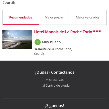
Courtils
Recomendados
Mejor precio
Mejor valorados
Hotel Manoir de La Roche Torin
Muy bueno
8
34 Route de la Roche Torin,
Courtils
¿Dudas? Contáctanos
Mis reservas
Ir al Centro de ayuda
¡Síguenos!