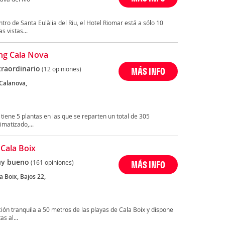
ro de Santa Eulàlia del Riu, el Hotel Riomar está a sólo 10
s vistas...
ng Cala Nova
traordinario
(12 opiniones)
MÁS INFO
 Calanova,
 tiene 5 plantas en las que se reparten un total de 305
imatizado,...
 Cala Boix
y bueno
(161 opiniones)
MÁS INFO
a Boix, Bajos 22,
ión tranquila a 50 metros de las playas de Cala Boix y dispone
s al...