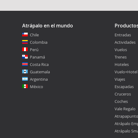
Atrápalo en el mundo
Producto
Chile
Entradas
Colombia
Actividades
Perú
Vuelos
Panamá
Trenes
Costa Rica
Hoteles
Guatemala
Vuelo+Hotel
Argentina
Viajes
México
Escapadas
Cruceros
Coches
Vale Regalo
Atrapapunt
Atrápalo Em
Atrápalo Sm