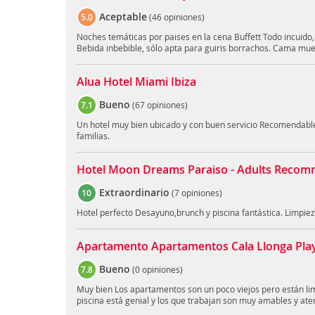
Aceptable
5.0
(
46 opiniones
)
Noches temáticas por paises en la cena Buffett Todo incuido, 
Bebida inbebible, sólo apta para guiris borrachos. Cama muell
Alua Hotel Miami Ibiza
Bueno
7.1
(
67 opiniones
)
Un hotel muy bien ubicado y con buen servicio Recomendable
familias.
Hotel Moon Dreams Paraiso - Adults Reco
Extraordinario
10
(
7 opiniones
)
Hotel perfecto Desayuno,brunch y piscina fantástica. Limpiez
Apartamento Apartamentos Cala Llonga Pla
Bueno
7.8
(
0 opiniones
)
Muy bien Los apartamentos son un poco viejos pero están lim
piscina está genial y los que trabajan son muy amables y ate