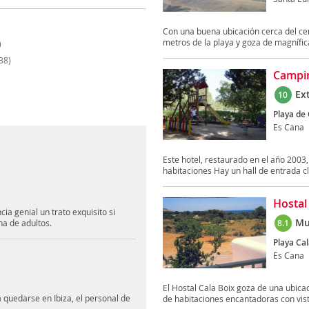
Con una buena ubicación cerca del cent
metros de la playa y goza de magnífica
)
38)
Campi
Ex
10
Playa de
Es Cana
Este hotel, restaurado en el año 2003,
habitaciones Hay un hall de entrada cl
Hostal
a genial un trato exquisito si
Mu
na de adultos.
8.1
Playa Cal
Es Cana
El Hostal Cala Boix goza de una ubicac
 quedarse en Ibiza, el personal de
de habitaciones encantadoras con vista