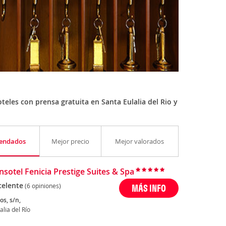
eles con prensa gratuita en Santa Eulalia del Rio y
endados
Mejor precio
Mejor valorados
nsotel Fenicia Prestige Suites & Spa
celente
(6 opiniones)
MÁS INFO
os, s/n,
alia del Río