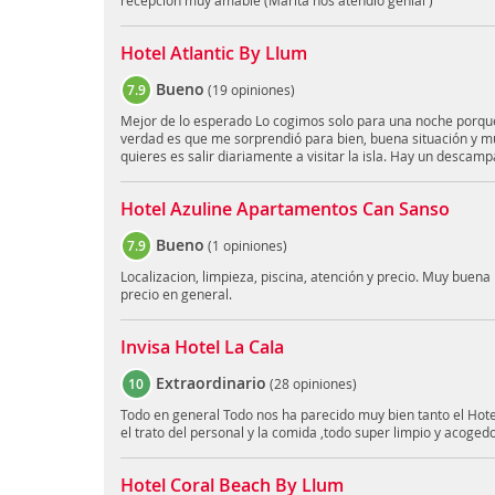
recepción muy amable (Marita nos atendió genial )
Hotel Atlantic By Llum
Bueno
7.9
(
19 opiniones
)
Mejor de lo esperado Lo cogimos solo para una noche porque
verdad es que me sorprendió para bien, buena situación y muy
quieres es salir diariamente a visitar la isla. Hay un descamp
Hotel Azuline Apartamentos Can Sanso
Bueno
7.9
(
1 opiniones
)
Localizacion, limpieza, piscina, atención y precio. Muy buena l
precio en general.
Invisa Hotel La Cala
Extraordinario
10
(
28 opiniones
)
Todo en general Todo nos ha parecido muy bien tanto el Hote
el trato del personal y la comida ,todo super limpio y acoge
Hotel Coral Beach By Llum