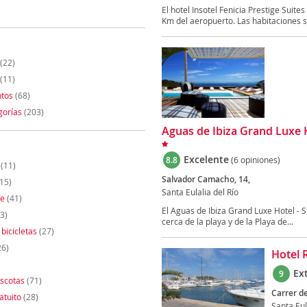
El hotel Insotel Fenicia Prestige Suites
Km del aeropuerto. Las habitaciones s
(22)
(11)
tos
(68)
gorías
(203)
Aguas de Ibiza Grand Luxe H
Excelente
8.8
(6 opiniones)
(11)
Salvador Camacho, 14,
15)
Santa Eulalia del Río
te
(41)
El Aguas de Ibiza Grand Luxe Hotel - S
3)
cerca de la playa y de la Playa de...
 bicicletas
(27)
26)
Hotel 
Ex
9
scotas
(71)
Carrer de
atuito
(28)
Santa Eul