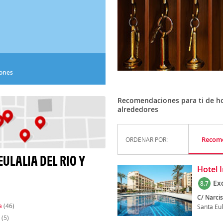
iones
Recomendaciones para ti de hot
alrededores
Recom
ORDENAR POR:
ULALIA DEL RIO Y
Hotel I
Ex
8.7
C/ Narcis
a
(46)
Santa Eul
(5)