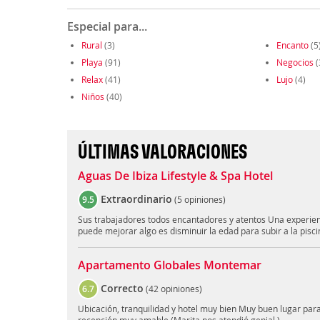
Especial para...
Rural
(3)
Encanto
(5
Playa
(91)
Negocios
(
Relax
(41)
Lujo
(4)
Niños
(40)
ÚLTIMAS VALORACIONES
Aguas De Ibiza Lifestyle & Spa Hotel
Extraordinario
9.5
(
5 opiniones
)
Sus trabajadores todos encantadores y atentos Una experienci
puede mejorar algo es disminuir la edad para subir a la pisci
Apartamento Globales Montemar
Correcto
6.7
(
42 opiniones
)
Ubicación, tranquilidad y hotel muy bien Muy buen lugar para