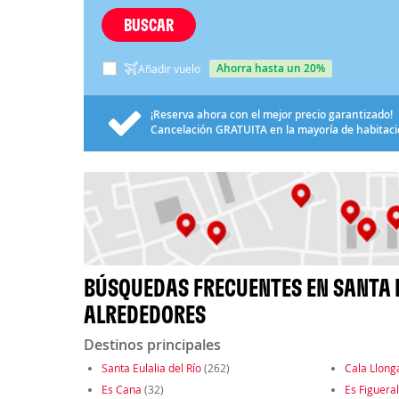
BUSCAR
ahorra hasta un 20%
Añadir vuelo
¡Reserva ahora con el mejor precio garantizado!
Cancelación
GRATUITA
en la mayoría de habitac
BÚSQUEDAS FRECUENTES EN SANTA E
ALREDEDORES
Destinos principales
Santa Eulalia del Río
(262)
Cala Llong
Es Cana
(32)
Es Figueral