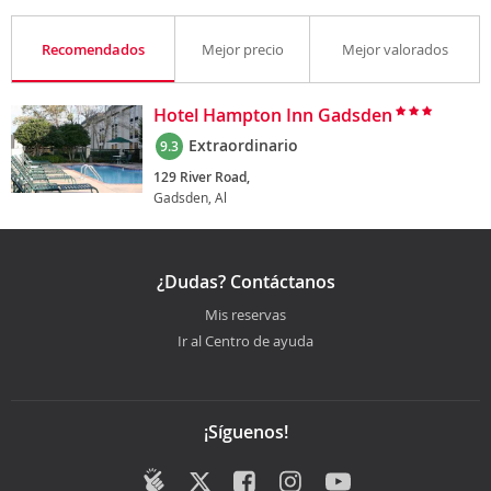
Recomendados
Mejor precio
Mejor valorados
Hotel Hampton Inn Gadsden
Extraordinario
9.3
129 River Road,
Gadsden, Al
¿Dudas? Contáctanos
Mis reservas
Ir al Centro de ayuda
¡Síguenos!