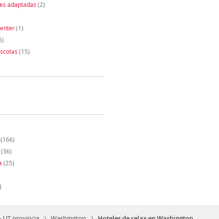
nes adaptadas
(2)
enter
(1)
5)
scotas
(15)
(166)
(36)
a
(25)
)
- UT provincia
Washington
Hoteles de relax en Washington