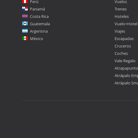
Perú
Vuelos
Panamá
Trenes
Costa Rica
Hoteles
Guatemala
Vuelo+Hotel
Argentina
Viajes
México
Escapadas
Cruceros
Coches
Vale Regalo
Atrapapunt
Atrápalo Em
Atrápalo Sm