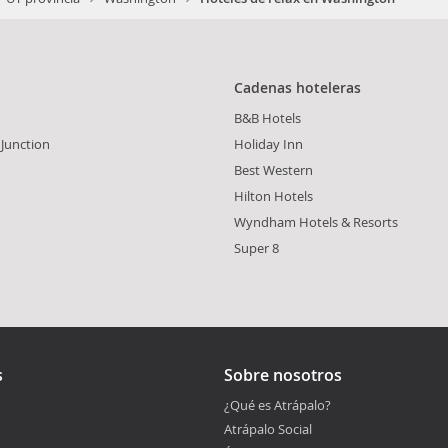
Cadenas hoteleras
B&B Hotels
 Junction
Holiday Inn
Best Western
Hilton Hotels
Wyndham Hotels & Resorts
Super 8
s
Sobre nosotros
¿Qué es Atrápalo?
Atrápalo Social