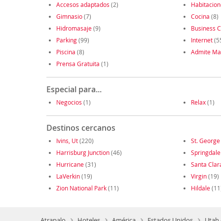
Accesos adaptados
(2)
Habitacio
Gimnasio
(7)
Cocina
(8)
Hidromasaje
(9)
Business C
Parking
(99)
Internet
(5
Piscina
(8)
Admite Ma
Prensa Gratuita
(1)
Especial para...
Negocios
(1)
Relax
(1)
Destinos cercanos
Ivins, Ut
(220)
St. George
Harrisburg Junction
(46)
Springdale
Hurricane
(31)
Santa Clar
LaVerkin
(19)
Virgin
(19)
Zion National Park
(11)
Hildale
(11
Atrapalo
Hoteles
América
Estados Unidos
Utah 