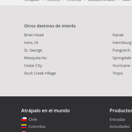
Otros destinos de interés
Brian Head
Kanab
Ivins, Ut
Harrisburg
St. George
Panguitch
Mesquite-Nv
Springdale
Cedar City
Hurricane
Duck Creek Village
Tropic
Atrápalo en el mundo
Producto
Chile
Entradas
Colombia
Actividades