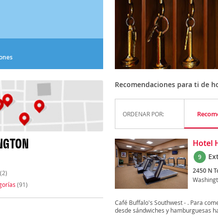
iones
Recomendaciones para ti de ho
Recom
ORDENAR POR:
NGTON
Hotel 
Ex
9
2450 N T
(2)
Washing
gorías
(91)
Café Buffalo's Southwest - . Para comer
desde sándwiches y hamburguesas has