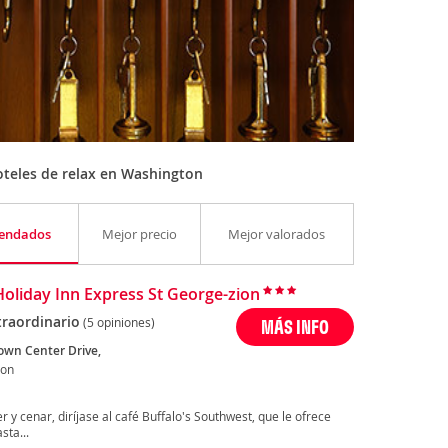
teles de relax en Washington
endados
Mejor precio
Mejor valorados
Holiday Inn Express St George-zion
traordinario
(5 opiniones)
MÁS INFO
own Center Drive,
ton
 y cenar, diríjase al café Buffalo's Southwest, que le ofrece
ta...