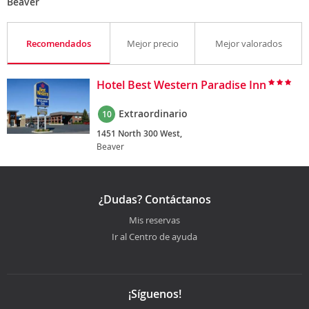
Beaver
Recomendados
Mejor precio
Mejor valorados
Hotel Best Western Paradise Inn
Extraordinario
10
1451 North 300 West,
Beaver
¿Dudas? Contáctanos
Mis reservas
Ir al Centro de ayuda
¡Síguenos!