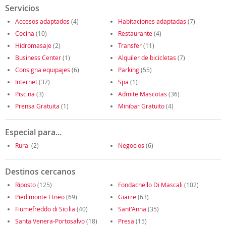
Servicios
Accesos adaptados
(4)
Habitaciones adaptadas
(7)
Cocina
(10)
Restaurante
(4)
Hidromasaje
(2)
Transfer
(11)
Business Center
(1)
Alquiler de bicicletas
(7)
Consigna equipajes
(6)
Parking
(55)
Internet
(37)
Spa
(1)
Piscina
(3)
Admite Mascotas
(36)
Prensa Gratuita
(1)
Minibar Gratuito
(4)
Especial para...
Rural
(2)
Negocios
(6)
Destinos cercanos
Riposto
(125)
Fondachello Di Mascali
(102)
Piedimonte Etneo
(69)
Giarre
(63)
Fiumefreddo di Sicilia
(40)
Sant'Anna
(35)
Santa Venera-Portosalvo
(18)
Presa
(15)