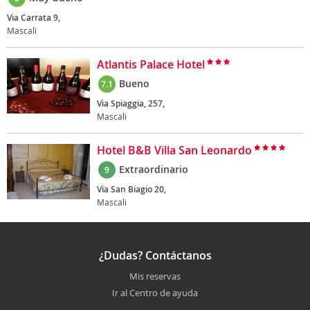
Via Carrata 9,
Mascali
Atlantis Palace Hotel
Bueno
7.1
Via Spiaggia, 257,
Mascali
Hotel B&B Villa San Leonardo
Extraordinario
9
Via San Biagio 20,
Mascali
¿Dudas? Contáctanos
Mis reservas
Ir al Centro de ayuda