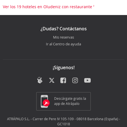
Ver los 19 hoteles en Oludeniz con restaurante
¿Dudas? Contáctanos
Mis reservas
Ir al Centro de ayuda
¡Síguenos!
Descárgate gratis la
app de Atrápalo
ATRÁPALO S.L. - Carrer de Pere IV 105-109 - 08018 Barcelona (España) -
GC1018