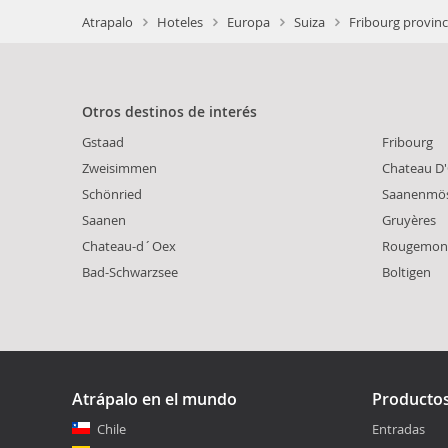
Atrapalo
Hoteles
Europa
Suiza
Fribourg provinc
Otros destinos de interés
Gstaad
Fribourg
Zweisimmen
Chateau D
Schönried
Saanenmö
Saanen
Gruyères
Chateau-d´Oex
Rougemon
Bad-Schwarzsee
Boltigen
Atrápalo en el mundo
Producto
Chile
Entradas