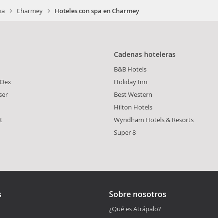
ia
Charmey
Hoteles con spa en Charmey
Cadenas hoteleras
B&B Hotels
'Oex
Holiday Inn
ser
Best Western
Hilton Hotels
t
Wyndham Hotels & Resorts
Super 8
s
Sobre nosotros
¿Qué es Atrápalo?