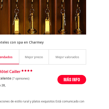
oteles con spa en Charmey
endados
Mejor precio
Mejor valorados
ôtel Cailler
celente
(7 opiniones)
MÁS INFO
 28,
taciones de estilo rural y platos exquisitos Está comunicado con