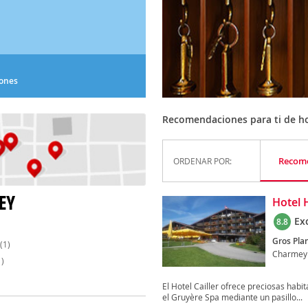
iones
Recomendaciones para ti de h
Recom
ORDENAR POR:
EY
Hotel H
Ex
8.8
Gros Plan
(1)
Charmey
)
El Hotel Cailler ofrece preciosas habi
el Gruyère Spa mediante un pasillo...