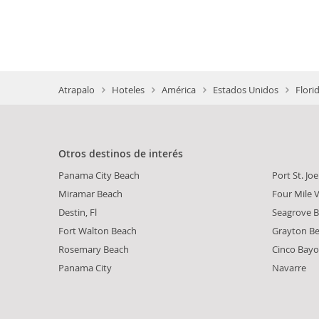
Atrapalo
Hoteles
América
Estados Unidos
Flori
Otros destinos de interés
Panama City Beach
Port St. Joe
Miramar Beach
Four Mile V
Destin, Fl
Seagrove B
Fort Walton Beach
Grayton B
Rosemary Beach
Cinco Bay
Panama City
Navarre