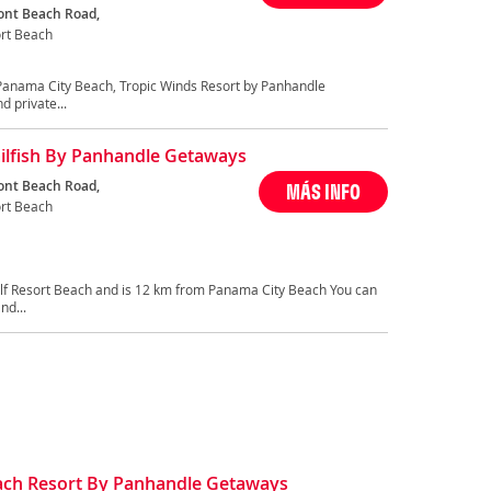
ont Beach Road,
ort Beach
 Panama City Beach, Tropic Winds Resort by Panhandle
 private...
Sailfish By Panhandle Getaways
ont Beach Road,
MÁS INFO
ort Beach
 Gulf Resort Beach and is 12 km from Panama City Beach You can
nd...
ch Resort By Panhandle Getaways