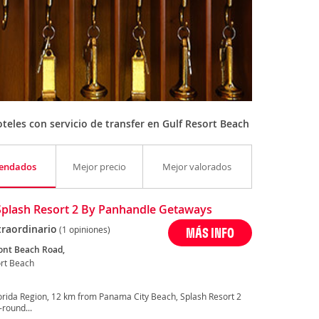
eles con servicio de transfer en Gulf Resort Beach
endados
Mejor precio
Mejor valorados
Splash Resort 2 By Panhandle Getaways
traordinario
(1 opiniones)
MÁS INFO
ont Beach Road,
ort Beach
Florida Region, 12 km from Panama City Beach, Splash Resort 2
round...