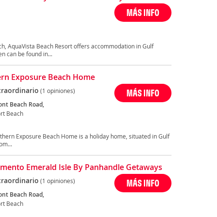
MÁS INFO
h, AquaVista Beach Resort offers accommodation in Gulf
 can be found in...
ern Exposure Beach Home
traordinario
(1 opiniones)
MÁS INFO
ont Beach Road,
ort Beach
uthern Exposure Beach Home is a holiday home, situated in Gulf
om...
mento Emerald Isle By Panhandle Getaways
traordinario
(1 opiniones)
MÁS INFO
ont Beach Road,
ort Beach