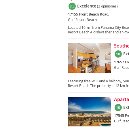
Excelente
8.5
(2 opiniones)
17155 Front Beach Road,
Gulf Resort Beach
Located 10 km from Panama City Beac
Resort Beach A dishwasher and an oven
South
Ex
10
17657 Fr
Gulf Res
Featuring free WiFi and a balcony, So
Resort Beach The property is 12 km fr
Aparta
Ex
10
17545 Fr
Gulf Res