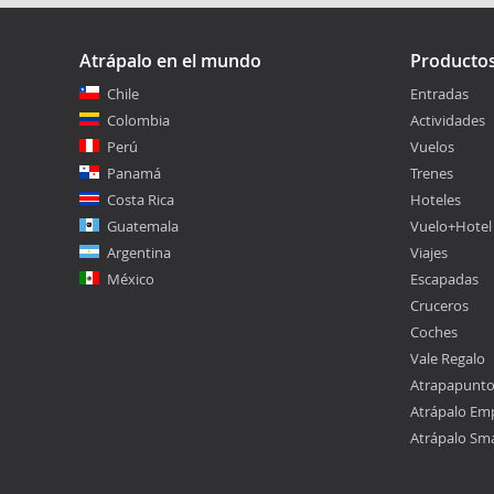
Atrápalo en el mundo
Producto
Chile
Entradas
Colombia
Actividades
Perú
Vuelos
Panamá
Trenes
Costa Rica
Hoteles
Guatemala
Vuelo+Hotel
Argentina
Viajes
México
Escapadas
Cruceros
Coches
Vale Regalo
Atrapapunt
Atrápalo Em
Atrápalo Sm