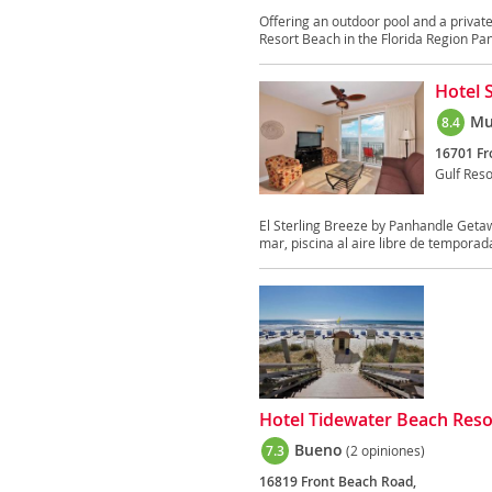
Offering an outdoor pool and a privat
Resort Beach in the Florida Region Pa
Hotel 
Mu
8.4
16701 Fr
Gulf Res
El Sterling Breeze by Panhandle Getaw
mar, piscina al aire libre de temporada
Hotel Tidewater Beach Res
Bueno
7.3
(2 opiniones)
16819 Front Beach Road,