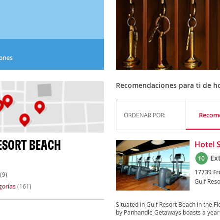
iones
Recomendaciones para ti de hot
Recom
ORDENAR POR:
ESORT BEACH
Hotel 
Ex
10
17739 Fr
(9)
Gulf Res
gorías
(161)
Situated in Gulf Resort Beach in the 
by Panhandle Getaways boasts a year-