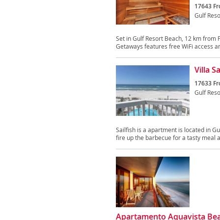
17643 Fr
Gulf Res
Set in Gulf Resort Beach, 12 km from
Getaways features free WiFi access and
Villa 
17633 Fr
Gulf Res
Sailfish is a apartment is located in
fire up the barbecue for a tasty meal a
Apartamento Aquavista Bea