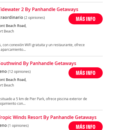
Tidewater 2 By Panhandle Getaways
traordinario
(2 opiniones)
MÁS INFO
ont Beach Road,
ort Beach
 con conexión WiFi gratuita y un restaurante, ofrece
 aparcamiento...
Southwind By Panhandle Getaways
eno
(12 opiniones)
MÁS INFO
ont Beach Road,
ort Beach
ituado a 5 km de Pier Park, ofrece piscina exterior de
ojamiento con...
Tropic Winds Resort By Panhandle Getaways
eno
(1 opiniones)
MÁS INFO