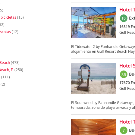
)
Hotel 
5)
 bicicletas
(15)
Ex
10
52)
16819 Fr
scotas
(12)
Gulf Res
El Tidewater 2 by Panhandle Getaways,
alojamiento en Gulf Resort Beach Hay
Beach
(473)
Hotel 
each, Fl
(250)
Bu
7.8
h
(111)
17670 Fr
(2)
Gulf Res
El Southwind by Panhandle Getaways, s
temporada, zona de playa privada y al
Hotel 
Bu
7