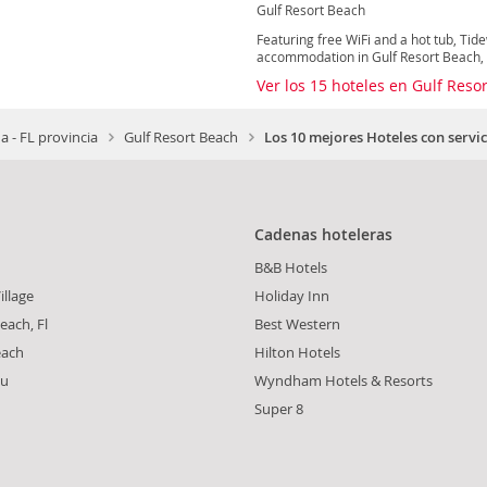
Gulf Resort Beach
Featuring free WiFi and a hot tub, Ti
accommodation in Gulf Resort Beach, 
Ver los 15 hoteles en Gulf Reso
da - FL provincia
Gulf Resort Beach
Los 10 mejores Hoteles con servic
Cadenas hoteleras
B&B Hotels
illage
Holiday Inn
each, Fl
Best Western
each
Hilton Hotels
ou
Wyndham Hotels & Resorts
Super 8