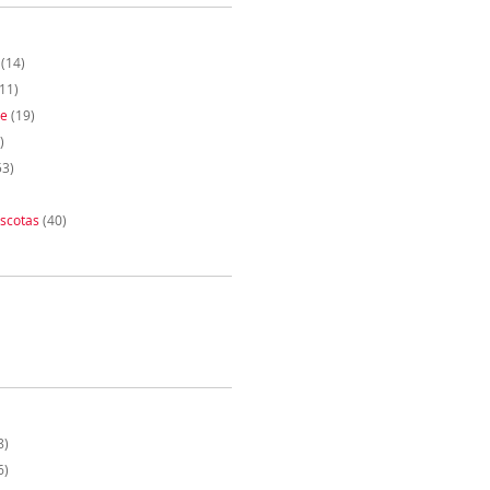
(14)
11)
te
(19)
)
53)
scotas
(40)
8)
6)