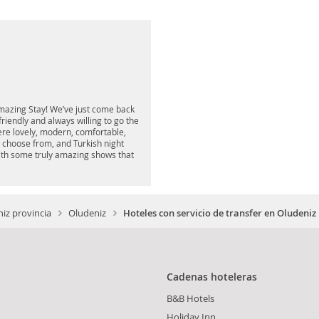
Amazing Stay! We’ve just come back
riendly and always willing to go the
re lovely, modern, comfortable,
o choose from, and Turkish night
with some truly amazing shows that
iz provincia
Oludeniz
Hoteles con servicio de transfer en Oludeniz
Cadenas hoteleras
B&B Hotels
Holiday Inn