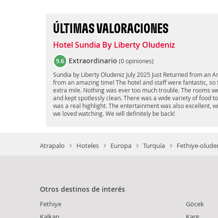
ÚLTIMAS VALORACIONES
Hotel Sundia By Liberty Oludeniz
Extraordinario
9.6
(
0 opiniones
)
Sundia by Liberty Oludeniz July 2025 Just Returned from an 
from an amazing time! The hotel and staff were fantastic, so f
extra mile. Nothing was ever too much trouble. The rooms we
and kept spotlessly clean. There was a wide variety of food t
was a real highlight. The entertainment was also excellent, 
we loved watching. We will definitely be back!
Atrapalo
Hoteles
Europa
Turquía
Fethiye-oluden
Otros destinos de interés
Fethiye
Göcek
Kalkan
Karg