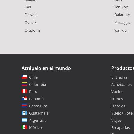
Kas
Yeniköy
Dalyan
Dalaman
Ovacik
Karaagaç
Oludeniz
Yaniklar
Atrápalo en el mundo
Producto
Chile
Entradas
Colombia
Actividades
Perú
Vuelos
Panamá
Trenes
Costa Rica
Hoteles
Guatemala
Vuelo+Hotel
Argentina
Viajes
México
Escapadas