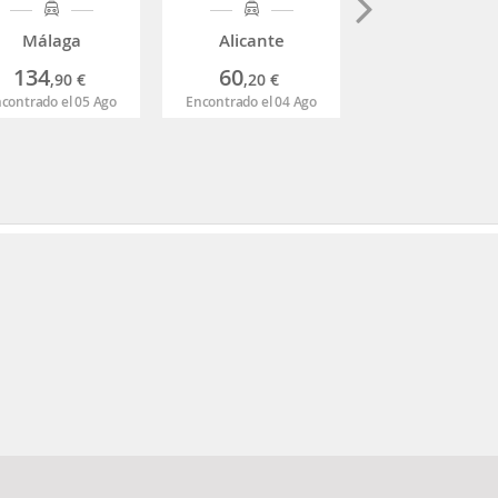
Málaga
Alicante
Murcia
134
60
116
,90
€
,20
€
,60
€
contrado el 05 Ago
Encontrado el 04 Ago
Encontrado el 04 