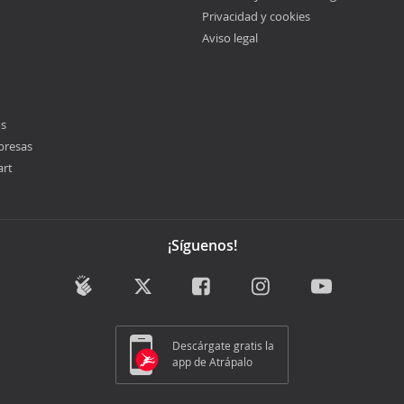
Privacidad y cookies
Aviso legal
os
presas
art
¡Síguenos!
Descárgate gratis la
app de Atrápalo