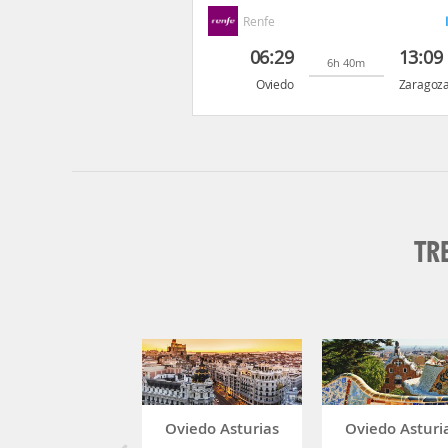
Renfe
06:29
13:09
6h 40m
Oviedo
Zaragoza
TR
Oviedo Asturias
Oviedo Asturi