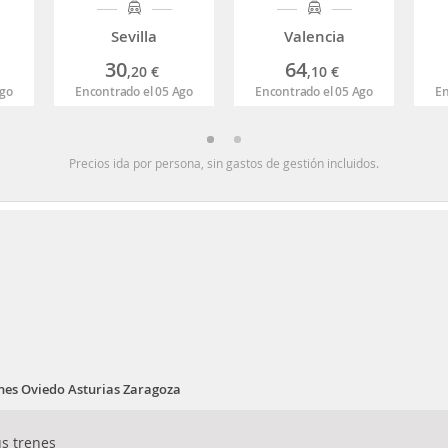
Sevilla
Valencia
30
64
,20
€
,10
€
Ago
Encontrado el 05 Ago
Encontrado el 05 Ago
En
Precios ida por persona, sin gastos de gestión incluidos.
nes Oviedo Asturias Zaragoza
s trenes