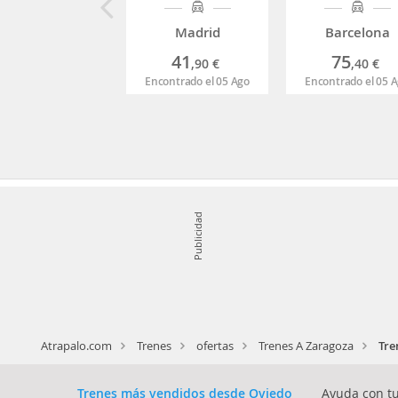
Madrid
Barcelona
41
75
,90
€
,40
€
Encontrado el 05 Ago
Encontrado el 05 
Publicidad
Atrapalo.com
Trenes
ofertas
Trenes A Zaragoza
Tre
Trenes más vendidos desde Oviedo
Ayuda con tu