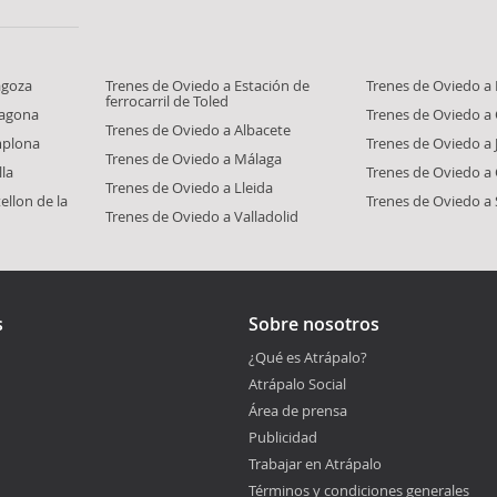
agoza
Trenes de Oviedo a Estación de
Trenes de Oviedo a 
ferrocarril de Toled
ragona
Trenes de Oviedo a
Trenes de Oviedo a Albacete
mplona
Trenes de Oviedo a J
Trenes de Oviedo a Málaga
lla
Trenes de Oviedo a
Trenes de Oviedo a Lleida
ellon de la
Trenes de Oviedo a 
Trenes de Oviedo a Valladolid
s
Sobre nosotros
¿Qué es Atrápalo?
Atrápalo Social
Área de prensa
Publicidad
Trabajar en Atrápalo
Términos y condiciones generales