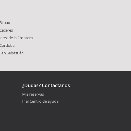
Bilbao
 Caceres
erez de la Frontera
 Cordoba
San Sebastián
¿Dudas? Contáctanos
Mis reservas
Ir al Centro de ayuda