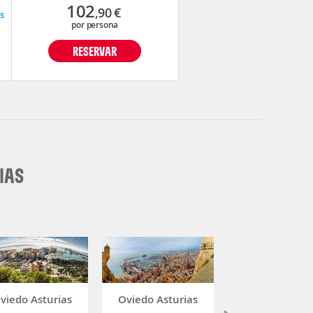
102
,90
€
s
por persona
RESERVAR
IAS
viedo Asturias
Oviedo Asturias
Oviedo Asturi