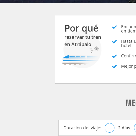
Por qué
Encuent
en tie
reservar tu tren
Hasta 
en Atrápalo
hotel.
Confir
Mejor p
ME
Duración del viaje:
–
2
días