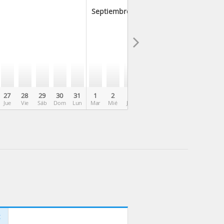
Septiembre 2026
27
28
29
30
31
1
2
3
4
5
6
7
8
Jue
Vie
Sáb
Dom
Lun
Mar
Mié
Jue
Vie
Sáb
Dom
Lun
Mar
t