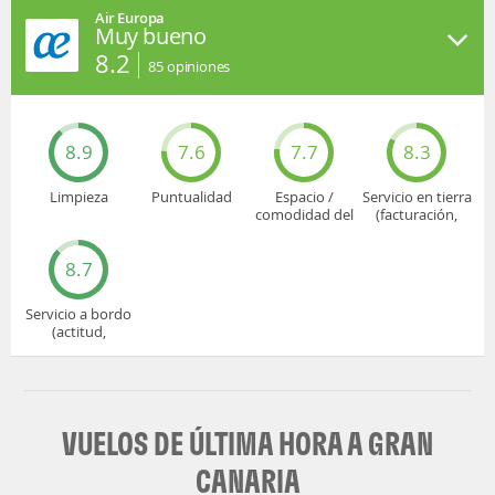
Air Europa
Muy bueno
8.2
85
opiniones
8.9
7.6
7.7
8.3
Limpieza
Puntualidad
Espacio /
Servicio en tierra
comodidad del
(facturación,
asiento
embarque...)
8.7
Servicio a bordo
(actitud,
cuidado...)
VUELOS DE ÚLTIMA HORA A GRAN
CANARIA