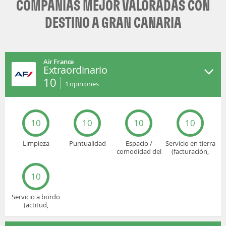
COMPAÑÍAS MEJOR VALORADAS CON
DESTINO A GRAN CANARIA
Air France
Extraordinario
10
1
opiniones
10
10
10
10
Limpieza
Puntualidad
Espacio /
Servicio en tierra
comodidad del
(facturación,
asiento
embarque...)
10
Servicio a bordo
(actitud,
cuidado...)