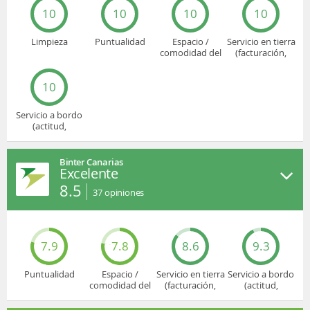
10
10
10
10
Limpieza
Puntualidad
Espacio /
Servicio en tierra
comodidad del
(facturación,
asiento
embarque...)
10
Servicio a bordo
(actitud,
cuidado...)
Binter Canarias
Excelente
8.5
37
opiniones
7.9
7.8
8.6
9.3
Puntualidad
Espacio /
Servicio en tierra
Servicio a bordo
comodidad del
(facturación,
(actitud,
asiento
embarque...)
cuidado...)