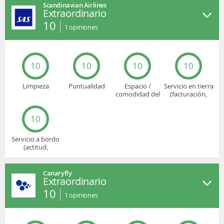
Scandinavian Airlines
Extraordinario
10
1
opiniones
10
10
10
10
Limpieza
Puntualidad
Espacio /
Servicio en tierra
comodidad del
(facturación,
asiento
embarque...)
10
Servicio a bordo
(actitud,
cuidado...)
Canaryfly
Extraordinario
10
1
opiniones