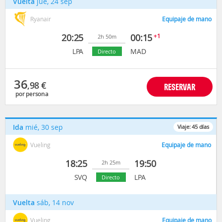
Vuelta
jue, 24 sep
Ryanair
Equipaje de mano
20:25
00:15
+1
2h 50m
LPA
MAD
Directo
36
,98
€
RESERVAR
por persona
Ida
mié, 30 sep
Viaje:
45
días
Vueling
Equipaje de mano
18:25
19:50
2h 25m
SVQ
LPA
Directo
Vuelta
sáb, 14 nov
Vueling
Equipaje de mano