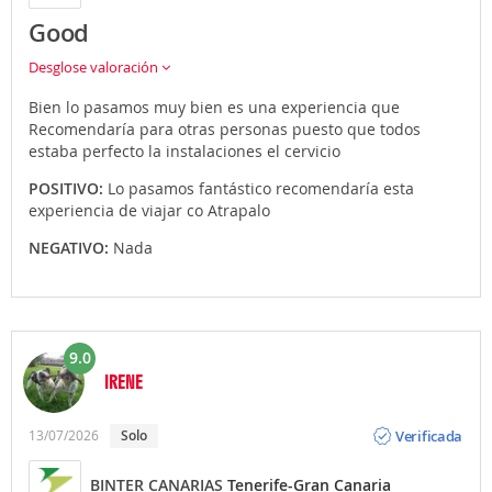
Good
Desglose valoración
Bien lo pasamos muy bien es una experiencia que
Recomendaría para otras personas puesto que todos
estaba perfecto la instalaciones el cervicio
POSITIVO:
Lo pasamos fantástico recomendaría esta
experiencia de viajar co Atrapalo
NEGATIVO:
Nada
9.0
IRENE
Opinión
Verificada
13/07/2026
solo
BINTER CANARIAS
Tenerife-Gran Canaria