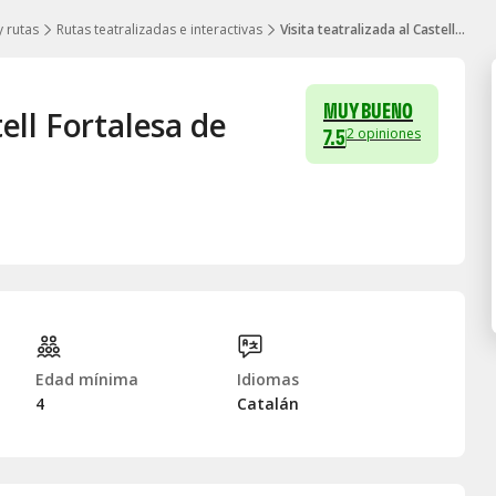
y rutas
Rutas teatralizadas e interactivas
Visita teatralizada al Castell Fortalesa de Hostalric
MUY BUENO
tell Fortalesa de
7.5
2
opiniones
Edad mínima
Idiomas
4
Catalán