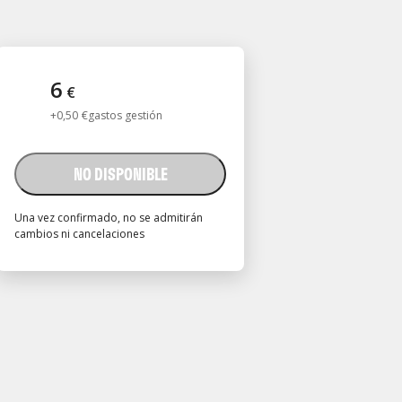
6
€
+
0
,
50
€
gastos gestión
NO DISPONIBLE
Una vez confirmado, no se admitirán
cambios ni cancelaciones