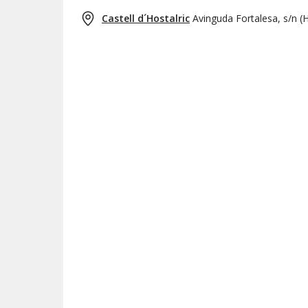
Castell d´Hostalric
Avinguda Fortalesa, s/n
(
H