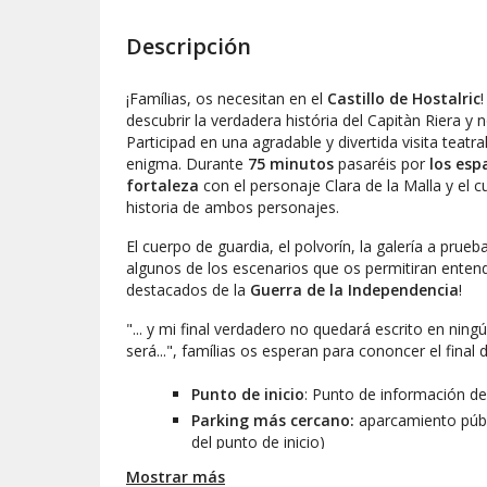
Descripción
¡Famílias, os necesitan en el
Castillo de Hostalric
descubrir la verdadera história del Capitàn Riera y n
Participad en una agradable y divertida visita teatra
enigma. Durante
75 minutos
pasaréis por
los esp
fortaleza
con el personaje Clara de la Malla y el c
historia de ambos personajes.
El cuerpo de guardia, el polvorín, la galería a prueb
algunos de los escenarios que os permitiran ente
destacados de la
Guerra de la Independencia
!
"... y mi final verdadero no quedará escrito en ningú
será...",
famílias os esperan para cononcer el final d
Punto de inicio
: Punto de información del
Parking más cercano:
aparcamiento públ
del punto de inicio)
Mostrar más