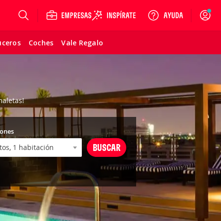
Login
uceros
Coches
Vale Regalo
maletas!
iones
BUSCAR