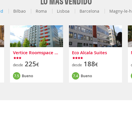
LO MÁS VENDIDO
id
Bilbao
Roma
Lisboa
Barcelona
Magny-le-h
Vertice Roomspace Madrid
Eco Alcala Suites
225
188
€
€
desde
desde
7.5
Bueno
7.4
Bueno