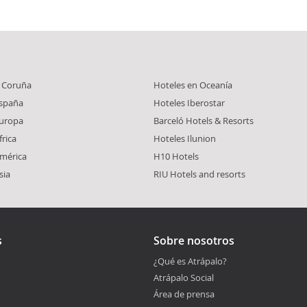
A Coruña
Hoteles en Oceanía
España
Hoteles Iberostar
Europa
Barceló Hotels & Resorts
frica
Hoteles Ilunion
América
H10 Hotels
sia
RIU Hotels and resorts
s
Sobre nosotros
¿Qué es Atrápalo?
Atrápalo Social
Área de prensa