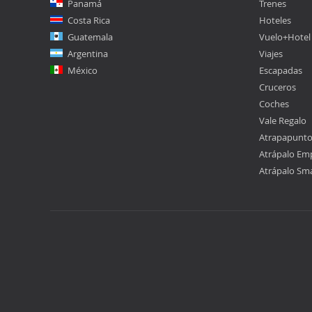
Panamá
Trenes
Costa Rica
Hoteles
Guatemala
Vuelo+Hotel
Argentina
Viajes
México
Escapadas
Cruceros
Coches
Vale Regalo
Atrapapunt
Atrápalo Em
Atrápalo Sm