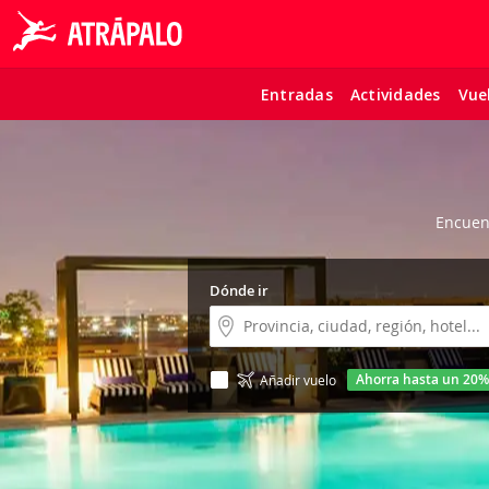
Entradas
Actividades
Vue
Encuent
Dónde ir
ahorra hasta un 20%
Añadir vuelo