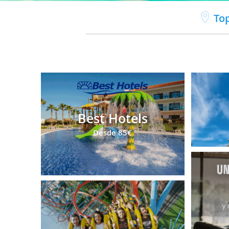
Top
Best Hotels
Desde
85€