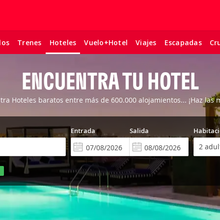
los
Trenes
Vuelo+Hotel
Viajes
Escapadas
Cr
Hoteles
ENCUENTRA TU HOTEL
ra Hoteles baratos entre más de 600.000 alojamientos... ¡Haz las 
Entrada
Salida
Habitac