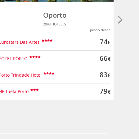
Oporto
2998 HOTELES
precio desde
74
Eurostars Das Artes
€
Palazzo
66
YOTEL PORTO
€
Ibis St
83
Porto Trindade Hotel
€
NH Nap
79
HF Tuela Porto
€
Starhot