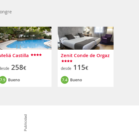
ongre
Meliá Castilla
Zenit Conde de Orgaz
258
115
€
€
desde
desde
7.9
Bueno
7.4
Bueno
Publicidad