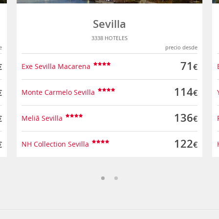
Sevilla
3338 HOTELES
e
precio desde
71
€
Exe Sevilla Macarena
€
114
€
Monte Carmelo Sevilla
€
136
€
Meliã Sevilla
€
122
€
NH Collection Sevilla
€