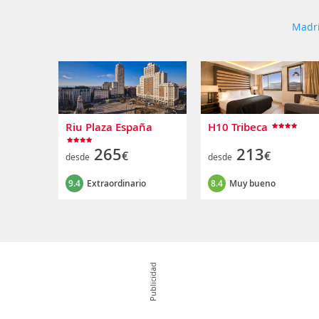
Madr
Riu Plaza España
H10 Tribeca
265
213
€
€
desde
desde
9.4
Extraordinario
8.4
Muy bueno
Publicidad