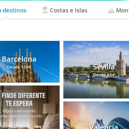
 destinos
Costas e Islas
Mon
Barcelona
Sevilla
Desde
116€
Desde
86€
Valencia