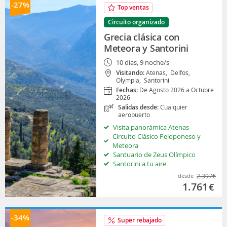
-27%
Top ventas
Circuito organizado
Grecia clásica con
Meteora y Santorini
10 días, 9 noche/s
Visitando:
Atenas,
Delfos,
Olympia,
Santorini
Fechas:
De Agosto 2026 a Octubre
2026
Salidas desde:
Cualquier
aeropuerto
Visita panorámica Atenas
Circuito Clásico Peloponeso y
Meteora
Santuario de Zeus Olímpico
Santorini a tu aire
desde
2.397
€
1.761
€
-34%
Super rebajado