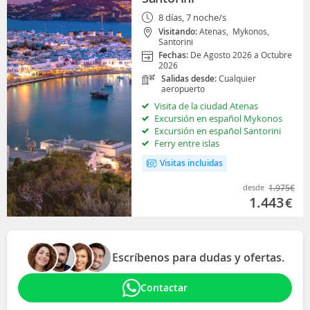
8 días, 7 noche/s
Visitando:
Atenas,
Mykonos,
Santorini
Fechas:
De Agosto 2026 a Octubre
2026
Salidas desde:
Cualquier
aeropuerto
Visita de la ciudad Atenas
Excursión en español Mykonos
Excursión en español Santorini
Ferry entre islas
Visitas incluidas
desde
1.975
€
1.443
€
Escríbenos para dudas y ofertas.
Contactar