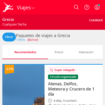
Viajes
Login
Grecia
CAMBIAR
Cualquier fecha
Paquetes de viajes a Grecia
Filtrar
1
filtro
(Borrar)
Recomendados
Precio
Valoración
-32%
Super rebajado
Circuito organizado
Atenas, Delfos,
Meteora y Crucero de 1
día
6 días, 5 noche/s