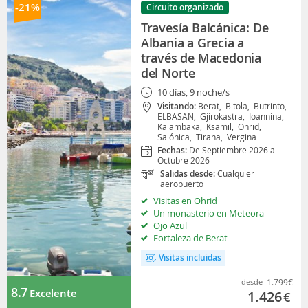
-21%
Circuito organizado
Travesía Balcánica: De
Albania a Grecia a
través de Macedonia
del Norte
10 días, 9 noche/s
Visitando:
Berat,
Bitola,
Butrinto,
ELBASAN,
Gjirokastra,
Ioannina,
Kalambaka,
Ksamil,
Ohrid,
Salónica,
Tirana,
Vergina
Fechas:
De Septiembre 2026 a
Octubre 2026
Salidas desde:
Cualquier
aeropuerto
Visitas en Ohrid
Un monasterio en Meteora
Ojo Azul
Fortaleza de Berat
Visitas incluidas
desde
1.799
€
8.7
Excelente
1.426
€