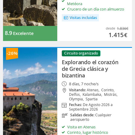
Metéora
Crucero de un día con almuerzo
Visitas incluidas
desde
1.836
€
8.9
Excelente
1.415
€
-26%
Circuito organizado
Explorando el corazón
de Grecia clásica y
bizantina
8 días, 7 noche/s
Visitando:
Atenas,
Corinto,
Delfos,
Kalambaka,
Mistrás,
Olympia,
Spartia
Fechas:
De Agosto 2026 a
Septiembre 2026
Salidas desde:
Cualquier
aeropuerto
Visita en Atenas
Corinto, lugar histórico