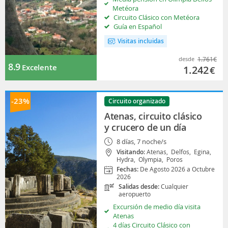
Metéora
Circuito Clásico con Metéora
Guía en Español
Visitas incluidas
desde
1.761
€
8.9
Excelente
1.242
€
-23%
Circuito organizado
Atenas, circuito clásico
y crucero de un día
8 días, 7 noche/s
Visitando:
Atenas,
Delfos,
Egina,
Hydra,
Olympia,
Poros
Fechas:
De Agosto 2026 a Octubre
2026
Salidas desde:
Cualquier
aeropuerto
Excursión de medio día visita
Atenas
4 días Circuito Clásico con