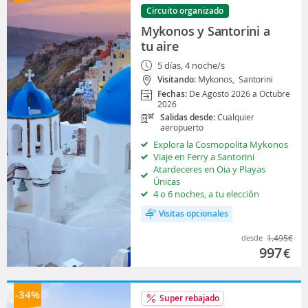
Circuito organizado
Mykonos y Santorini a
tu aire
5 días, 4 noche/s
Visitando:
Mykonos,
Santorini
Fechas:
De Agosto 2026 a Octubre
2026
Salidas desde:
Cualquier
aeropuerto
Explora la Cosmopolita Mykonos
Viaje en Ferry a Santorini
Atardeceres en Oia y Playas
Únicas
4 o 6 noches, a tu elección
Visitas opcionales
desde
1.495
€
997
€
-34%
Super rebajado