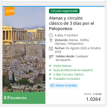
-22%
Circuito organizado
Atenas y circuito
clásico de 3 días por el
Peloponeso
6 días, 5 noche/s
Visitando:
Atenas,
Delfos,
Olympia,
Peloponeso
Fechas:
De Agosto 2026 a Octubre
2026
Salidas desde:
Cualquier
aeropuerto
Visita Atenas
Guía profesional en español
3 días Circuito Clásico
Traslados incluidos
Visitas incluidas
desde
1.304
€
8.9
Excelente
1.026
€