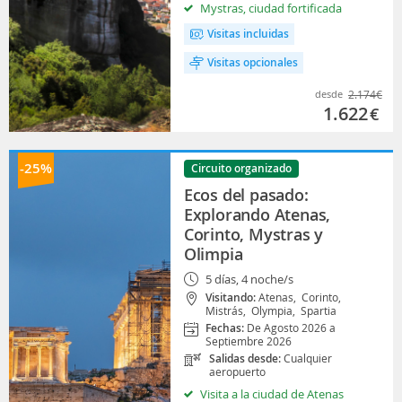
Mystras, ciudad fortificada
Visitas incluidas
Visitas opcionales
desde
2.174
€
1.622
€
-25%
Circuito organizado
Ecos del pasado:
Explorando Atenas,
Corinto, Mystras y
Olimpia
5 días, 4 noche/s
Visitando:
Atenas,
Corinto,
Mistrás,
Olympia,
Spartia
Fechas:
De Agosto 2026 a
Septiembre 2026
Salidas desde:
Cualquier
aeropuerto
Visita a la ciudad de Atenas