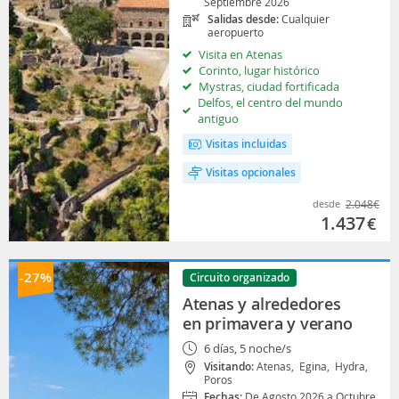
Septiembre 2026
Salidas desde:
Cualquier
aeropuerto
Visita en Atenas
Corinto, lugar histórico
Mystras, ciudad fortificada
Delfos, el centro del mundo
antiguo
Visitas incluidas
Visitas opcionales
desde
2.048
€
1.437
€
-27%
Circuito organizado
Atenas y alrededores
en primavera y verano
6 días, 5 noche/s
Visitando:
Atenas,
Egina,
Hydra,
Poros
Fechas:
De Agosto 2026 a Octubre