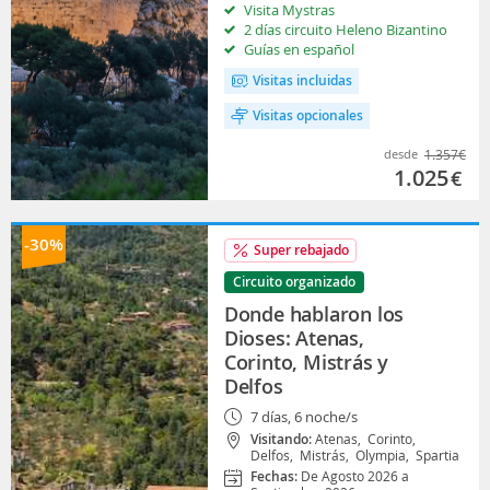
Visita Mystras
2 días circuito Heleno Bizantino
Guías en español
Visitas incluidas
Visitas opcionales
desde
1.357
€
1.025
€
-30%
Super rebajado
Circuito organizado
Donde hablaron los
Dioses: Atenas,
Corinto, Mistrás y
Delfos
7 días, 6 noche/s
Visitando:
Atenas,
Corinto,
Delfos,
Mistrás,
Olympia,
Spartia
Fechas:
De Agosto 2026 a