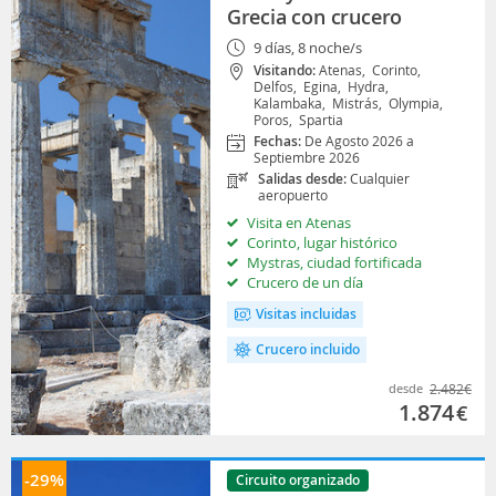
Grecia con crucero
9 días, 8 noche/s
Visitando:
Atenas,
Corinto,
Delfos,
Egina,
Hydra,
Kalambaka,
Mistrás,
Olympia,
Poros,
Spartia
Fechas:
De Agosto 2026 a
Septiembre 2026
Salidas desde:
Cualquier
aeropuerto
Visita en Atenas
Corinto, lugar histórico
Mystras, ciudad fortificada
Crucero de un día
Visitas incluidas
Crucero incluido
desde
2.482
€
1.874
€
-29%
Circuito organizado