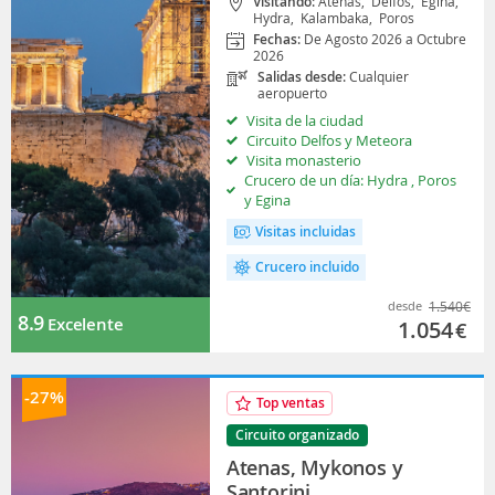
Visitando:
Atenas,
Delfos,
Egina,
Hydra,
Kalambaka,
Poros
Fechas:
De Agosto 2026 a Octubre
2026
Salidas desde:
Cualquier
aeropuerto
Visita de la ciudad
Circuito Delfos y Meteora
Visita monasterio
Crucero de un día: Hydra , Poros
y Egina
Visitas incluidas
Crucero incluido
desde
1.540
€
8.9
Excelente
1.054
€
-27%
Top ventas
Circuito organizado
Atenas, Mykonos y
Santorini