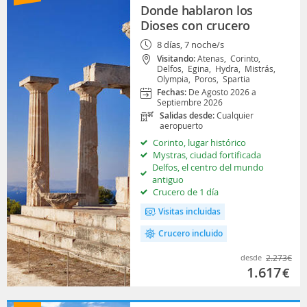
Donde hablaron los
Dioses con crucero
8 días, 7 noche/s
Visitando:
Atenas,
Corinto,
Delfos,
Egina,
Hydra,
Mistrás,
Olympia,
Poros,
Spartia
Fechas:
De Agosto 2026 a
Septiembre 2026
Salidas desde:
Cualquier
aeropuerto
Corinto, lugar histórico
Mystras, ciudad fortificada
Delfos, el centro del mundo
antiguo
Crucero de 1 día
Visitas incluidas
Crucero incluido
desde
2.273
€
1.617
€