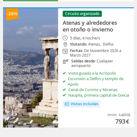
-26%
Circuito organizado
Atenas y alrededores
en otoño o invierno
5 días, 4 noche/s
Visitando:
Atenas,
Delfos
Fechas:
De Noviembre 2026 a
Marzo 2027
Salidas desde:
Cualquier
aeropuerto
Visita guiada a la Acrópolis
Excursión a Delfos y templo de
Apolo
Canal de Corinto y Micenas
Nauplia, primera capital de Grecia
Visitas incluidas
desde
1.071
€
793
€