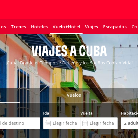
los
Trenes
Hoteles
Viajes
Escapadas
Cr
Vuelo+Hotel
VIAJES A CUBA
¡Cuba: Donde el Tiempo se Detiene y los Sueños Cobran Vida!
Vuelos
Ida
Vuelta
Habitaci