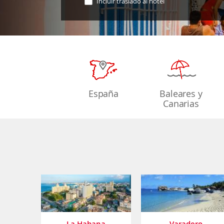
Incluir traslado al hotel
España
Baleares y
Canarias
La Habana
Varadero