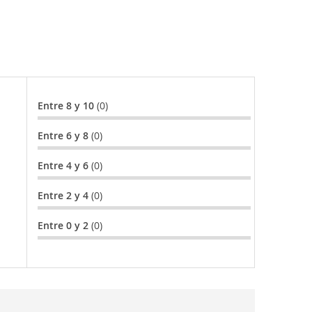
es un adaptador de enchufe si tus dispositivos
icas ofrecen acceso a Wi-Fi, pero
y disfrutar de la vida sin estar en línea todo
lés.
Entre 8 y 10
(0)
Entre 6 y 8
(0)
Entre 4 y 6
(0)
Entre 2 y 4
(0)
Entre 0 y 2
(0)