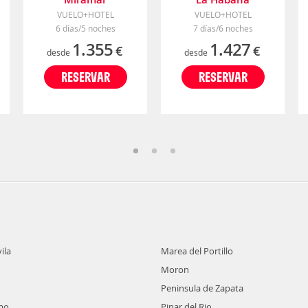
VUELO+HOTEL
VUELO+HOTEL
6 días/5 noches
7 días/6 noches
1.355
1.427
€
€
desde
desde
RESERVAR
RESERVAR
ila
Marea del Portillo
Moron
Peninsula de Zapata
mo
Pinar del Rio