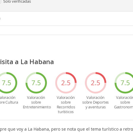
Solo verificadas
n
isita a La Habana
7.5
7.5
2.5
2.5
7.5
aloración
Valoración
Valoración
Valoración
Valoració
bre Cultura
sobre
sobre
sobre Deportes
sobre
Entretenimiento
Recorridos
y aventuras
Gastronom
turísticos
pre que voy a La Habana, pero se nota que el tema turístico a re