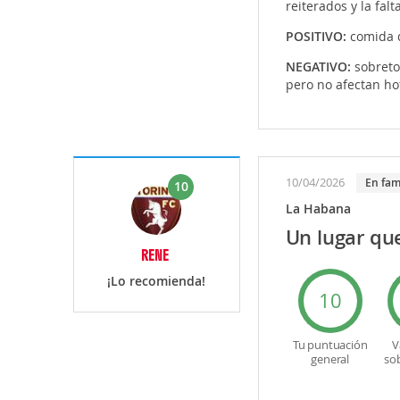
reiterados y la fal
POSITIVO:
comida d
NEGATIVO:
sobreto
pero no afectan hot
10/04/2026
en fam
10
La Habana
Un lugar que
RENE
¡Lo recomienda!
10
Tu puntuación
V
general
so