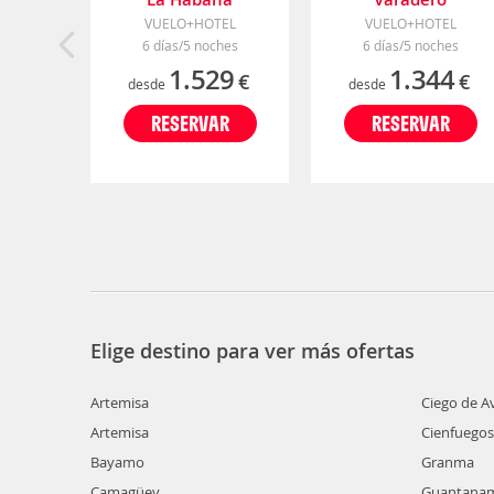
VUELO+HOTEL
VUELO+HOTEL
6 días/5 noches
6 días/5 noches
1.529
1.344
€
€
desde
desde
RESERVAR
RESERVAR
Elige destino para ver más ofertas
Artemisa
Ciego de Av
Artemisa
Cienfuegos
Bayamo
Granma
Camagüey
Guantana