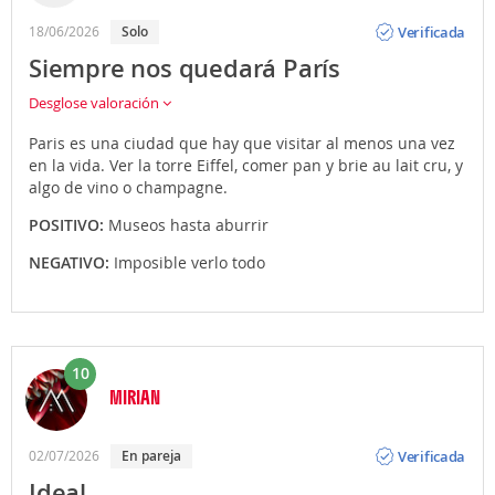
Opinión
Verificada
18/06/2026
solo
Siempre nos quedará París
Desglose valoración
Paris es una ciudad que hay que visitar al menos una vez
en la vida. Ver la torre Eiffel, comer pan y brie au lait cru, y
algo de vino o champagne.
POSITIVO:
Museos hasta aburrir
NEGATIVO:
Imposible verlo todo
10
MIRIAN
Opinión
Verificada
02/07/2026
en pareja
Ideal