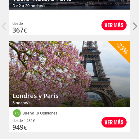
De 2 a 20 noche/s
desde
VER MÁS
367
€
-23%
Londres y Paris
5 noche/s
7.9
Bueno
(9 Opiniones)
desde
1.232
€
VER MÁS
949
€