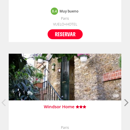
8.4
Muy bueno
Paris
VUELO+HOTEL
RESERVAR
Windsor Home
Paris