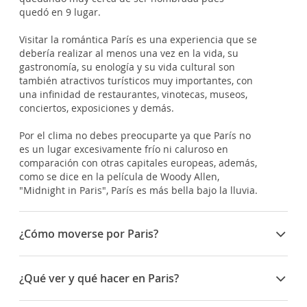
quedó en 9 lugar.
Visitar la romántica París es una experiencia que se
debería realizar al menos una vez en la vida, su
gastronomía, su enología y su vida cultural son
también atractivos turísticos muy importantes, con
una infinidad de restaurantes, vinotecas, museos,
conciertos, exposiciones y demás.
Por el clima no debes preocuparte ya que París no
es un lugar excesivamente frío ni caluroso en
comparación con otras capitales europeas, además,
como se dice en la película de Woody Allen,
"Midnight in Paris", París es más bella bajo la lluvia.
¿Cómo moverse por Paris?
Hay varias formas de moverse por la inmensa
ciudad de París pero el
metro
es, con diferencia, la
¿Qué ver y qué hacer en Paris?
mejor. Es
rápido
y cuenta con numerosas líneas
que te llevarán adonde quieras ir. El servicio
Aquí tienes una lista de cosas que ver y hacer en