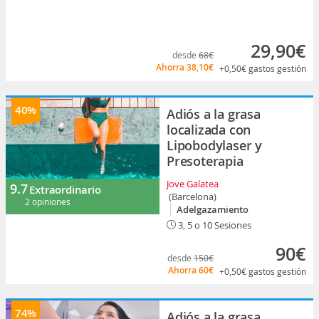
29,90€
desde
68€
Ahorra
38,10€
+0,50€
gastos gestión
40%
Adiós a la grasa
localizada con
Lipobodylaser y
Presoterapia
Jove Galatea
9.7
Extraordinario
(Barcelona)
2 opiniones
Adelgazamiento
3, 5 o 10 Sesiones
90€
desde
150€
Ahorra
60€
+0,50€
gastos gestión
74%
Adiós a la grasa