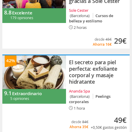
gracias a Sole Cester
Sole Cester
8.8
Excelente
(Barcelona)
Cursos de
179 opiniones
belleza y estilismo
2 horas
29€
desde
45€
Ahorra
16€
42%
El secreto para piel
perfecta: exfoliante
corporal y masaje
hidratante
Ananda Spa
9.1
Extraordinario
(Barcelona)
Peelings
5 opiniones
corporales
1 hora
49€
desde
84€
Ahorra
35€
+0,50€
gastos gestión