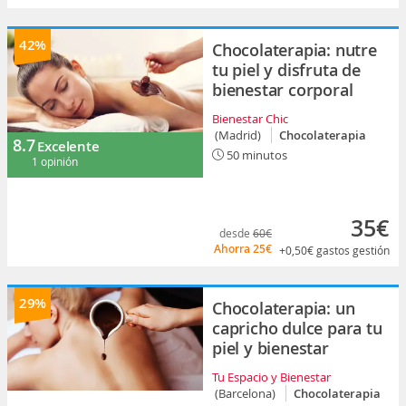
42%
Chocolaterapia: nutre
tu piel y disfruta de
bienestar corporal
Bienestar Chic
(Madrid)
Chocolaterapia
8.7
Excelente
50 minutos
1 opinión
35€
desde
60€
Ahorra
25€
+0,50€
gastos gestión
29%
Chocolaterapia: un
capricho dulce para tu
piel y bienestar
Tu Espacio y Bienestar
(Barcelona)
Chocolaterapia