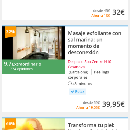
32€
desde
45€
Ahorra
13€
32%
Masaje exfoliante con
sal marina: un
momento de
desconexión
Despacio Spa Centre H10
9.7
Extraordinario
Casanova
274 opiniones
(Barcelona)
Peelings
corporales
45 minutos
Relax
39,95€
desde
59€
Ahorra
19,05€
66%
Transforma tu piel: