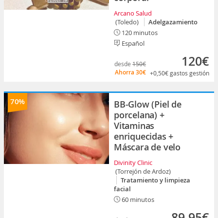
Arcano Salud
(Toledo)
Adelgazamiento
120 minutos
Español
120€
desde
150€
Ahorra
30€
+0,50€
gastos gestión
70%
BB-Glow (Piel de
porcelana) +
Vitaminas
enriquecidas +
Máscara de velo
Divinity Clinic
(Torrejón de Ardoz)
Tratamiento y limpieza
facial
60 minutos
89,95€