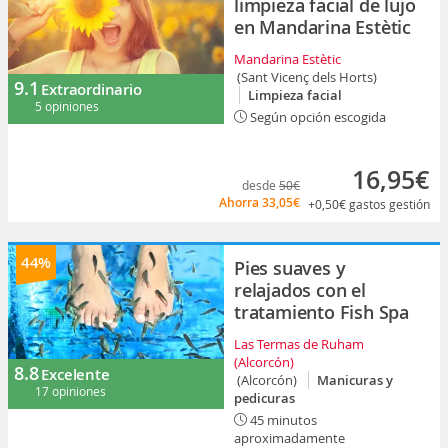
limpieza facial de lujo
en Mandarina Estètic
Mandarina Estètic
(Sant Vicenç dels Horts)
9.1
Extraordinario
Limpieza facial
5 opiniones
Según opción escogida
16,95€
desde
50€
Ahorra
33,05€
+0,50€
gastos gestión
44%
Pies suaves y
relajados con el
tratamiento Fish Spa
Las Termas de Ruham
(Alcorcón)
8.8
Excelente
(Alcorcón)
Manicuras y
17 opiniones
pedicuras
45 minutos
aproximadamente