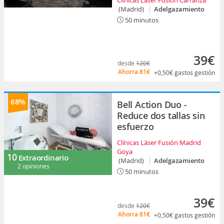
Clínicas Láser Fusión Carranza
(Madrid)
Adelgazamiento
50 minutos
39€
desde
120€
Ahorra
81€
+0,50€
gastos gestión
68%
Bell Action Duo -
Reduce dos tallas sin
esfuerzo
Clínicas Láser Fusión Madrid
Goya
10
Extraordinario
(Madrid)
Adelgazamiento
2 opiniones
50 minutos
39€
desde
120€
Ahorra
81€
+0,50€
gastos gestión