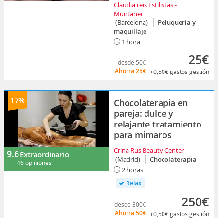
Claudia reis Estilistas -
Muntaner
(Barcelona)
Peluquería y
maquillaje
1 hora
25€
desde
50€
Ahorra
25€
+0,50€
gastos gestión
17%
Chocolaterapia en
pareja: dulce y
relajante tratamiento
para mimaros
Crina Rus Beauty Center
9.6
Extraordinario
(Madrid)
Chocolaterapia
46 opiniones
2 horas
Relax
250€
desde
300€
Ahorra
50€
+0,50€
gastos gestión