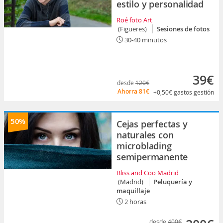
estilo y personalidad
Roé foto Art
(Figueres)
Sesiones de fotos
30-40 minutos
39€
desde
120€
Ahorra
81€
+0,50€
gastos gestión
50%
Cejas perfectas y
naturales con
microblading
semipermanente
Bliss and Coo Madrid
(Madrid)
Peluquería y
maquillaje
2 horas
desde
400€