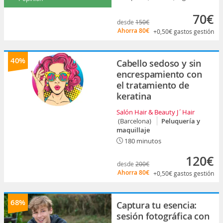
70€
desde
150€
Ahorra
80€
+0,50€
gastos gestión
40%
Cabello sedoso y sin
encrespamiento con
el tratamiento de
keratina
Salón Hair & Beauty J´Hair
(Barcelona)
Peluquería y
maquillaje
180 minutos
120€
desde
200€
Ahorra
80€
+0,50€
gastos gestión
68%
Captura tu esencia:
sesión fotográfica con