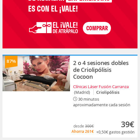
ES CON EL ¡VALE!
87%
2 o 4 sesiones dobles
de Criolipólisis
Cocoon
Clínicas Láser Fusión Carranza
(Madrid)
Criolipólisis
30 minutos
aproximadamente cada sesión
39€
desde
300€
Ahorra
261€
+0,50€
gastos gestión