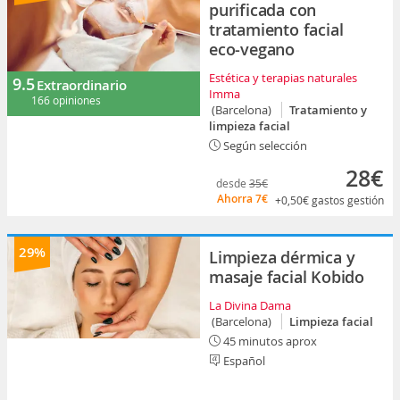
purificada con
tratamiento facial
eco-vegano
Estética y terapias naturales
9.5
Extraordinario
Imma
166 opiniones
(Barcelona)
Tratamiento y
limpieza facial
Según selección
28€
desde
35€
Ahorra
7€
+0,50€
gastos gestión
29%
Limpieza dérmica y
masaje facial Kobido
La Divina Dama
(Barcelona)
Limpieza facial
45 minutos aprox
Español