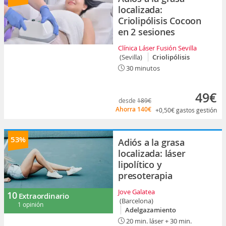
localizada:
Criolipólisis Cocoon
en 2 sesiones
Clínica Láser Fusión Sevilla
(Sevilla)
Criolipólisis
30 minutos
49€
desde
189€
Ahorra
140€
+0,50€
gastos gestión
53%
Adiós a la grasa
localizada: láser
lipolítico y
presoterapia
Jove Galatea
10
Extraordinario
(Barcelona)
1 opinión
Adelgazamiento
20 min. láser + 30 min.