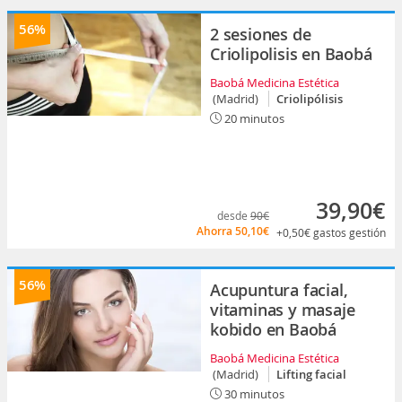
56%
2 sesiones de
Criolipolisis en Baobá
Baobá Medicina Estética
(Madrid)
Criolipólisis
20 minutos
39,90€
desde
90€
Ahorra
50,10€
+0,50€
gastos gestión
56%
Acupuntura facial,
vitaminas y masaje
kobido en Baobá
Baobá Medicina Estética
(Madrid)
Lifting facial
30 minutos