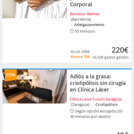
Corporal
Benestar Balmes
(Barcelona)
Adelgazamiento
55 minutos
220€
desde
290€
Ahorra
70€
+0,50€
gastos gestión
92%
Adiós a la grasa:
criolipólisis sin cirugía
en Clínica Láser
Clínica Láser Fusión Zaragoza
(Zaragoza)
Criolipólisis
Según opción escogida (20-
30 minutos por sesión)