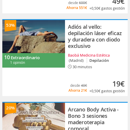
49€
desde
600€
Ahorra
551€
+0,50€
gastos gestión
53%
Adiós al vello:
depilación láser eficaz
y duradera con diodo
exclusivo
Baobá Medicina Estética
10
Extraordinario
(Madrid)
Depilación
1 opinión
30 minutos
19€
desde
40€
Ahorra
21€
+0,50€
gastos gestión
20%
Arcano Body Activa -
Bono 3 sesiones
maderoterapia
corporal