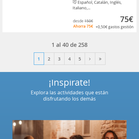
Español, Catalán, Inglés,
Italiano,...
75€
desde
150€
Ahorra
75€
+0,50€
gastos gestión
1
al
40
de
258
1
2
3
4
5
¡Inspírate!
Explora las actividades que están
disfrutando los demás