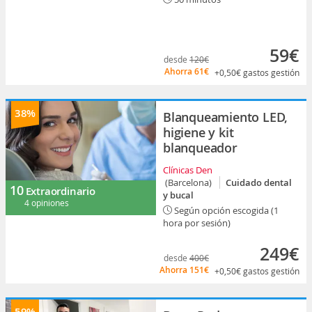
59€
desde
120€
Ahorra
61€
+0,50€
gastos gestión
38%
Blanqueamiento LED,
higiene y kit
blanqueador
Clínicas Den
(Barcelona)
Cuidado dental
10
Extraordinario
y bucal
4 opiniones
Según opción escogida (1
hora por sesión)
249€
desde
400€
Ahorra
151€
+0,50€
gastos gestión
59%