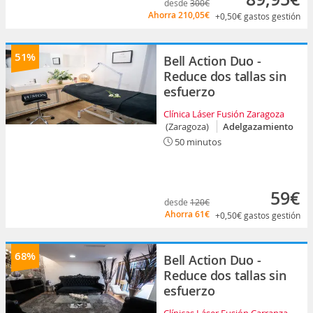
desde
300€
Ahorra
210,05€
+0,50€
gastos gestión
51%
Bell Action Duo -
Reduce dos tallas sin
esfuerzo
Clínica Láser Fusión Zaragoza
(Zaragoza)
Adelgazamiento
50 minutos
59€
desde
120€
Ahorra
61€
+0,50€
gastos gestión
68%
Bell Action Duo -
Reduce dos tallas sin
esfuerzo