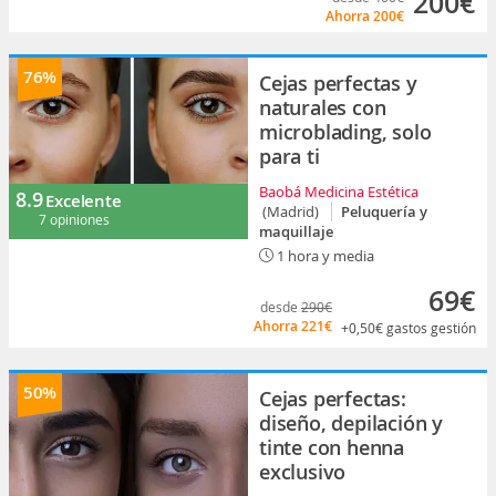
200€
Ahorra
200€
76%
Cejas perfectas y
naturales con
microblading, solo
para ti
Baobá Medicina Estética
8.9
Excelente
(Madrid)
Peluquería y
7 opiniones
maquillaje
1 hora y media
69€
desde
290€
Ahorra
221€
+0,50€
gastos gestión
50%
Cejas perfectas:
diseño, depilación y
tinte con henna
exclusivo