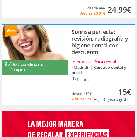
24,99€
desde
45€
Ahorra
20,01€
86%
Sonrisa perfecta:
revisión, radiografía y
higiene dental con
descuento
Interoralia Clínica Dental
9.4
Extraordinario
(Madrid)
Cuidado dental y
15 opiniones
bucal
1 Hora
15€
desde
110€
Ahorra
95€
+0,50€
gastos gestión
LA MEJOR MANERA
DE REGALAR
EXPERIENCIAS