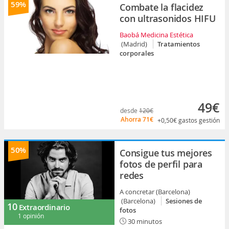
59%
Combate la flacidez
con ultrasonidos HIFU
Baobá Medicina Estética
(Madrid)
Tratamientos
corporales
49€
desde
120€
Ahorra
71€
+0,50€
gastos gestión
50%
Consigue tus mejores
fotos de perfil para
redes
A concretar (Barcelona)
(Barcelona)
Sesiones de
10
Extraordinario
fotos
1 opinión
30 minutos