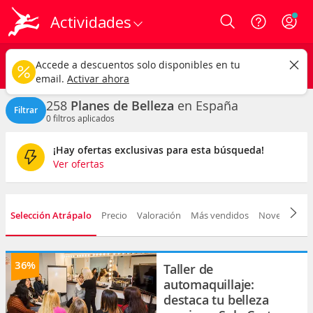
Actividades
Login
España
CAMBIAR
Accede a descuentos solo disponibles en tu
Belleza
Cualquier fecha
email.
Activar ahora
258
Planes de Belleza
en España
Filtrar
0
filtros aplicados
¡Hay ofertas exclusivas para esta búsqueda!
Ver ofertas
Selección Atrápalo
Precio
Valoración
Más vendidos
Novedad
D
36%
Taller de
automaquillaje:
destaca tu belleza