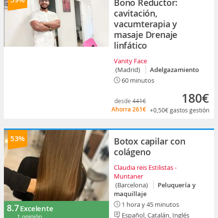
Bono Reductor:
cavitación,
vacumterapia y
masaje Drenaje
linfático
Vanity Face
(Madrid)
Adelgazamiento
60 minutos
180€
desde
441€
Ahorra
261€
+0,50€
gastos gestión
53%
Botox capilar con
colágeno
Claudia reis Estilistas -
Muntaner
(Barcelona)
Peluquería y
maquillaje
1 hora y 45 minutos
8.7
Excelente
Español, Catalán, Inglés
1 opinión