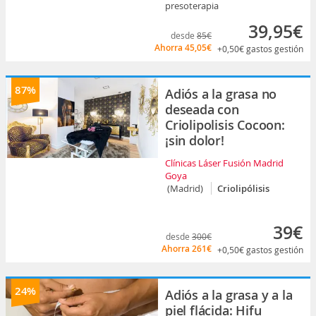
presoterapia
39,95€
desde
85€
Ahorra
45,05€
+0,50€
gastos gestión
87%
Adiós a la grasa no
deseada con
Criolipolisis Cocoon:
¡sin dolor!
Clínicas Láser Fusión Madrid
Goya
(Madrid)
Criolipólisis
39€
desde
300€
Ahorra
261€
+0,50€
gastos gestión
24%
Adiós a la grasa y a la
piel flácida: Hifu