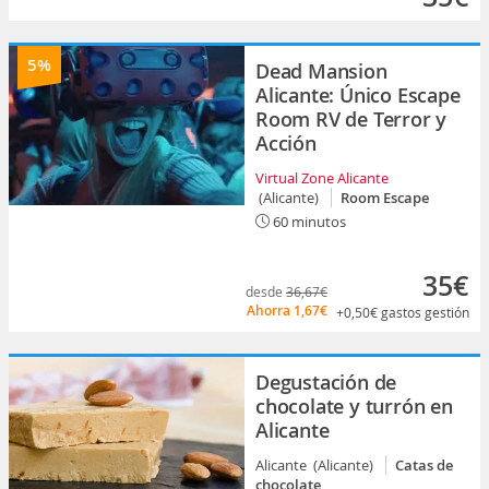
5%
Dead Mansion
Alicante: Único Escape
Room RV de Terror y
Acción
Virtual Zone Alicante
(Alicante)
Room Escape
60 minutos
35€
desde
36,67€
Ahorra
1,67€
+0,50€
gastos gestión
Degustación de
chocolate y turrón en
Alicante
Alicante (Alicante)
Catas de
chocolate