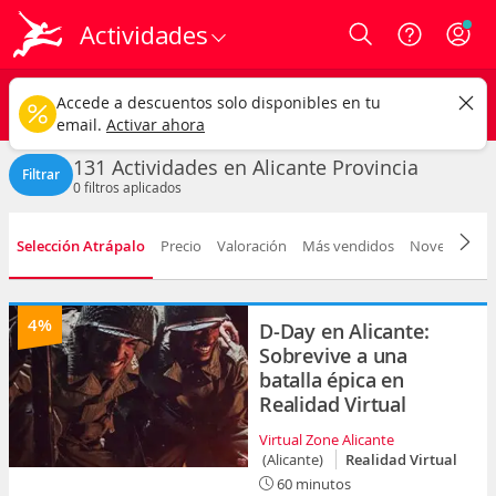
Actividades
Login
Alicante provincia
CAMBIAR
Accede a descuentos solo disponibles en tu
Cualquier tipo
Cualquier fecha
email.
Activar ahora
131 Actividades en Alicante Provincia
Filtrar
0
filtros aplicados
Selección Atrápalo
Precio
Valoración
Más vendidos
Novedad
D
4%
D-Day en Alicante:
Sobrevive a una
batalla épica en
Realidad Virtual
Virtual Zone Alicante
(Alicante)
Realidad Virtual
60 minutos