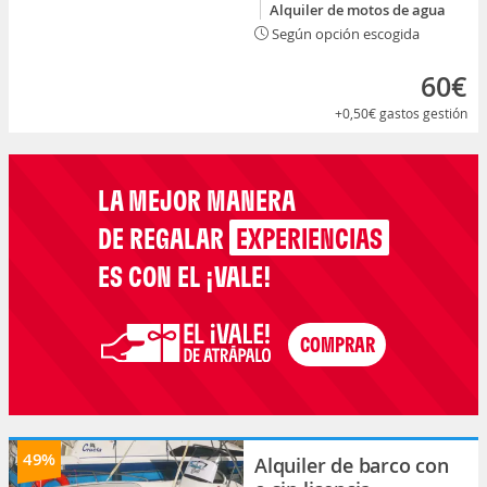
Alquiler de motos de agua
Según opción escogida
60€
+0,50€
gastos gestión
LA MEJOR MANERA
DE REGALAR
EXPERIENCIAS
ES CON EL ¡VALE!
49%
Alquiler de barco con