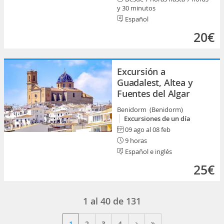
y 30 minutos
Español
20€
Excursión a
Guadalest, Altea y
Fuentes del Algar
Benidorm (Benidorm)
Excursiones de un día
09 ago al 08 feb
9 horas
Español e inglés
25€
1
al
40
de
131
1
2
3
4