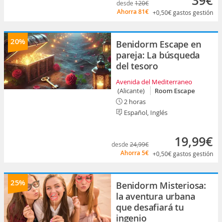
39€
desde
120€
Ahorra
81€
+0,50€
gastos gestión
20%
Benidorm Escape en
pareja: La búsqueda
del tesoro
Avenida del Mediterraneo
(Alicante)
Room Escape
2 horas
Español, Inglés
19,99€
desde
24,99€
Ahorra
5€
+0,50€
gastos gestión
25%
Benidorm Misteriosa:
la aventura urbana
que desafiará tu
ingenio