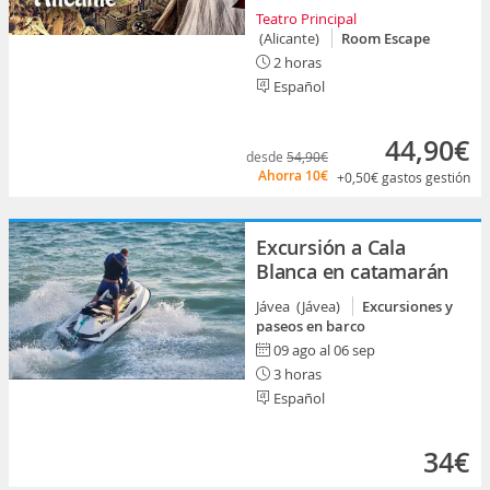
Teatro Principal
(Alicante)
Room Escape
2 horas
Español
44,90€
desde
54,90€
Ahorra
10€
+0,50€
gastos gestión
Excursión a Cala
Blanca en catamarán
Jávea (Jávea)
Excursiones y
paseos en barco
09 ago al 06 sep
3 horas
Español
34€