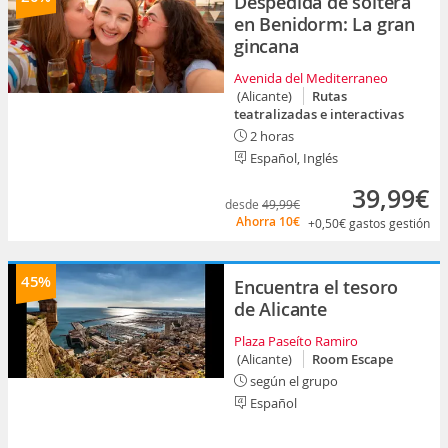
Despedida de soltera
en Benidorm: La gran
gincana
Avenida del Mediterraneo
(Alicante)
Rutas
teatralizadas e interactivas
2 horas
Español, Inglés
39,99€
desde
49,99€
Ahorra
10€
+0,50€
gastos gestión
45%
Encuentra el tesoro
de Alicante
Plaza Paseíto Ramiro
(Alicante)
Room Escape
según el grupo
Español