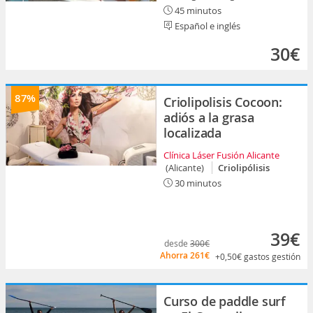
45 minutos
Español e inglés
30€
87%
Criolipolisis Cocoon:
adiós a la grasa
localizada
Clínica Láser Fusión Alicante
(Alicante)
Criolipólisis
30 minutos
39€
desde
300€
Ahorra
261€
+0,50€
gastos gestión
Curso de paddle surf