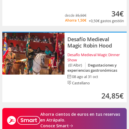
34€
desde
35,50€
Ahorra
1,50€
+0,50€
gastos gestión
Desafío Medieval
Magic Robin Hood
Desafío Medieval Magic Dinner
Show
(El Albir)
Degustaciones y
experiencias gastronómicas
08 ago al 31 oct
Castellano
24,85€
Ahorra cientos de euros en tus reservas
en Atrápalo.
Conoce Smart