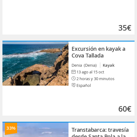
35€
Excursión en kayak a
Cova Tallada
Denia (Denia)
Kayak
13 ago al 15 oct
2 horas y 30 minutos
Español
60€
33%
Transtabarca: travesía
desde Santa Pola a la