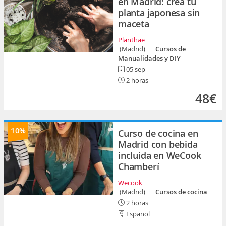
en Madrid: crea tu
planta japonesa sin
maceta
Planthae
(Madrid)
Cursos de
Manualidades y DIY
05 sep
2 horas
48€
10%
Curso de cocina en
Madrid con bebida
incluida en WeCook
Chamberí
Wecook
(Madrid)
Cursos de cocina
2 horas
Español