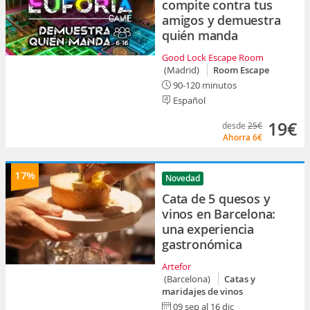
compite contra tus
amigos y demuestra
quién manda
Good Lock Escape Room
(Madrid)
Room Escape
90-120 minutos
Español
19€
desde
25€
Ahorra
6€
17%
Novedad
Cata de 5 quesos y
vinos en Barcelona:
una experiencia
gastronómica
Artefor
(Barcelona)
Catas y
maridajes de vinos
09 sep al 16 dic