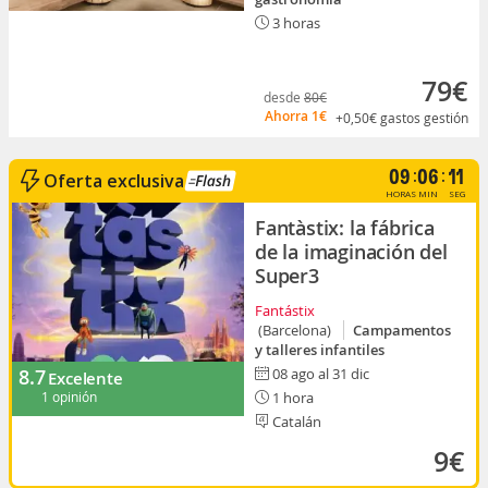
3 horas
79€
desde
80€
Ahorra
1€
+0,50€
gastos gestión
Tiempo restante para 
horas
minut
se
09
06
09
Oferta exclusiva
HORAS
MIN
SEG
Fantàstix: la fábrica
de la imaginación del
Super3
Fantástix
(Barcelona)
Campamentos
y talleres infantiles
8.7
08 ago al 31 dic
Excelente
1 opinión
1 hora
Catalán
9€