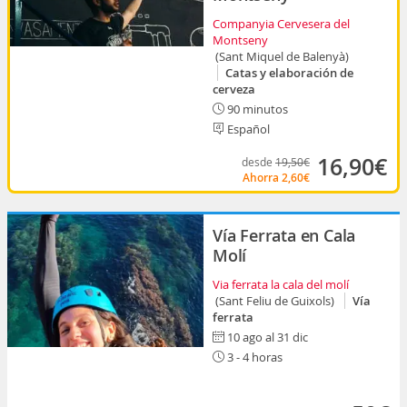
Companyia Cervesera del
Montseny
(Sant Miquel de Balenyà)
Catas y elaboración de
cerveza
90 minutos
Español
16,90€
desde
19,50€
Ahorra
2,60€
Vía Ferrata en Cala
Molí
Via ferrata la cala del molí
(Sant Feliu de Guixols)
Vía
ferrata
10 ago al 31 dic
3 - 4 horas