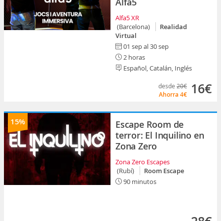
Alfa5
Alfa5 XR
(Barcelona)
Realidad
Virtual
01 sep al 30 sep
2 horas
Español, Catalán, Inglés
16€
desde
20€
Ahorra
4€
15%
Escape Room de
terror: El Inquilino en
Zona Zero
Zona Zero Escapes
(Rubí)
Room Escape
90 minutos