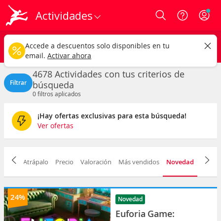
Actividades
Login
España
CAMBIAR
Accede a descuentos solo disponibles en tu
Cualquier tipo
Cualquier fecha
email.
Activar ahora
4678 Actividades con tus criterios de
Filtrar
búsqueda
0
filtros aplicados
¡Hay ofertas exclusivas para esta búsqueda!
Ver ofertas
elección Atrápalo
Precio
Valoración
Más vendidos
Novedad
Descu
24%
Novedad
Euforia Game: