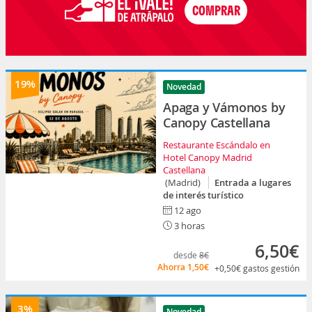
19%
Novedad
Apaga y Vámonos by
Canopy Castellana
Restaurante Escándalo en
Hotel Canopy Madrid
Castellana
(Madrid)
Entrada a lugares
de interés turístico
12 ago
3 horas
6,50€
desde
8€
Ahorra
1,50€
+0,50€
gastos gestión
3%
Novedad