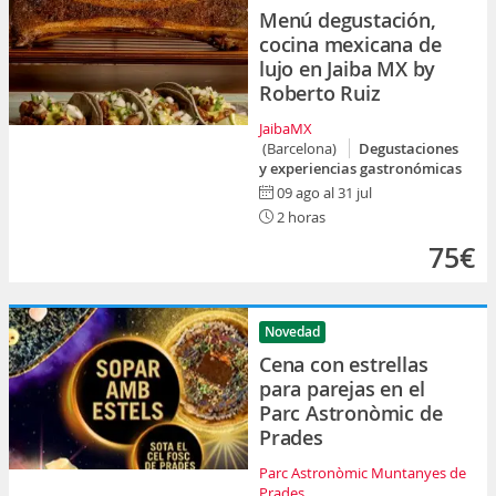
Menú degustación,
cocina mexicana de
lujo en Jaiba MX by
Roberto Ruiz
JaibaMX
(Barcelona)
Degustaciones
y experiencias gastronómicas
09 ago al 31 jul
2 horas
75€
Novedad
Cena con estrellas
para parejas en el
Parc Astronòmic de
Prades
Parc Astronòmic Muntanyes de
Prades