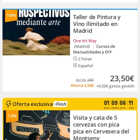
16%
Taller de Pintura y
Vino ilimitado en
Madrid
One Art Way
(Madrid)
Cursos de
Manualidades y DIY
2 horas
Español
23,50€
desde
28€
Ahorra
4,50€
+0,50€
gastos gestión
Tiempo restante para 
día
horas
minut
se
01
09
06
09
Oferta exclusiva
DÍAS
HORAS
MIN
SEG
13%
Visita y cata de 5
cervezas con pica
pica en Cervesera del
Montseny