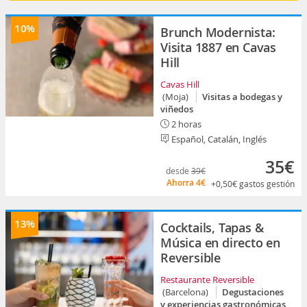
10%
Brunch Modernista:
Visita 1887 en Cavas
Hill
Cavas Hill
(Moja)
Visitas a bodegas y
viñedos
2 horas
Español, Catalán, Inglés
35€
desde
39€
Ahorra
4€
+0,50€
gastos gestión
13%
Cocktails, Tapas &
Música en directo en
Reversible
Restaurante Reversible
(Barcelona)
Degustaciones
y experiencias gastronómicas