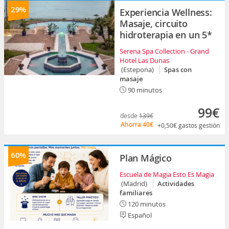
29%
Experiencia Wellness:
Masaje, circuito
hidroterapia en un 5*
Serena Spa Collection - Grand
Hotel Las Dunas
(Estepona)
Spas con
masaje
90 minutos
99€
desde
139€
Ahorra
40€
+0,50€
gastos gestión
60%
Plan Mágico
Escuela de Magia Esto Es Magia
(Madrid)
Actividades
familiares
120 minutos
Español