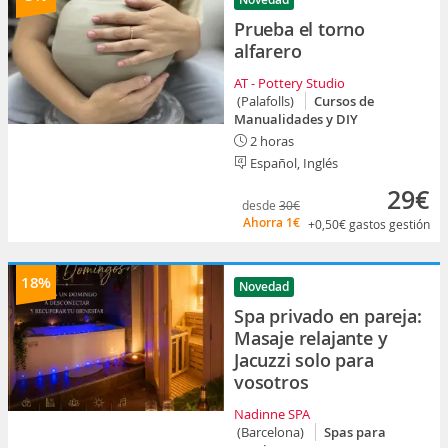
Prueba el torno
alfarero
AT - Pottery Studio
(Palafolls)
Cursos de
Manualidades y DIY
2 horas
Español, Inglés
29€
desde
30€
Ahorra
1€
+0,50€
gastos gestión
18%
Novedad
Spa privado en pareja:
Masaje relajante y
Jacuzzi solo para
vosotros
Nadinne SPA
(Barcelona)
Spas para