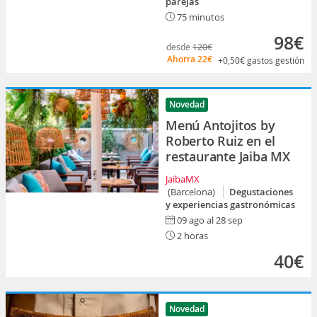
parejas
75 minutos
98€
desde
120€
Ahorra
22€
+0,50€
gastos gestión
Novedad
Menú Antojitos by
Roberto Ruiz en el
restaurante Jaiba MX
JaibaMX
(Barcelona)
Degustaciones
y experiencias gastronómicas
09 ago al 28 sep
2 horas
40€
Novedad