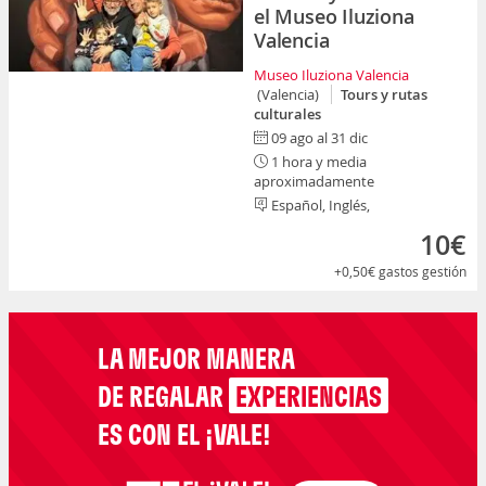
el Museo Iluziona
Valencia
Museo Iluziona Valencia
(Valencia)
Tours y rutas
culturales
09 ago al 31 dic
1 hora y media
aproximadamente
Español, Inglés,
10€
+0,50€
gastos gestión
LA MEJOR MANERA
DE REGALAR
EXPERIENCIAS
ES CON EL ¡VALE!