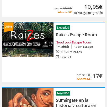
19,95€
desde
24,95€
Ahorra
5€
+0,50€
gastos gestión
26%
Novedad
Raíces Escape Room
Good Lock Escape Room
(Madrid)
Room Escape
90-120 minutos
Español
17€
desde
23€
Ahorra
6€
Novedad
Sumérgete en la
historia y cultura en