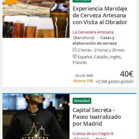
Experiencia Maridaje
de Cerveza Artesana
con Visita al Obrador
La Cervesera Artesana
(Barcelona)
Catas y
elaboración de cerveza
2 horas - 2 horas y 30 min.
Español, Catalán, Inglés,
Francés
40€
desde
50€
Ahorra
10€
+0,50€
gastos gestión
Novedad
Capital Secreta -
Paseo teatralizado
por Madrid
Cuesta de los Ciegos 6