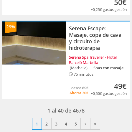
50€
+0,25€
gastos gestión
29%
Serena Escape:
Masaje, copa de cava
y circuito de
hidroterapia
Serena Spa Traveller - Hotel
Barceló Marbella
(Marbella)
Spas con masaje
75 minutos
49€
desde
69€
Ahorra
20€
+0,50€
gastos gestión
1
al
40
de
4678
1
2
3
4
5