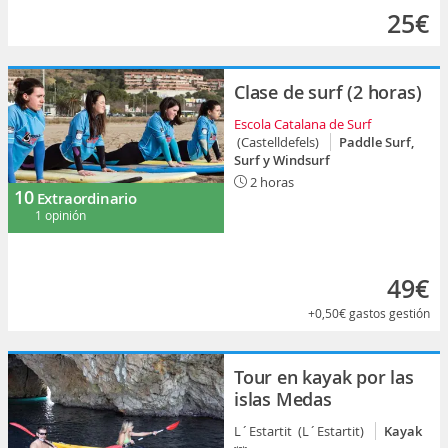
25€
Clase de surf (2 horas)
Escola Catalana de Surf
(Castelldefels)
Paddle Surf,
Surf y Windsurf
2 horas
10
Extraordinario
1 opinión
49€
+0,50€
gastos gestión
Tour en kayak por las
islas Medas
L´Estartit (L´Estartit)
Kayak