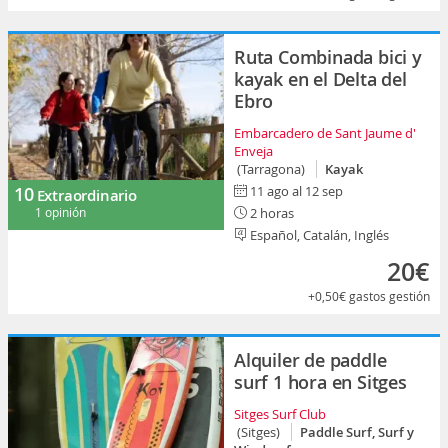
Ruta Combinada bici y
kayak en el Delta del
Ebro
Embarcadero de Sant Jaume d'
Enveja
(Tarragona)
Kayak
10
11 ago al 12 sep
Extraordinario
1 opinión
2 horas
Español, Catalán, Inglés
20€
+0,50€
gastos gestión
Alquiler de paddle
surf 1 hora en Sitges
Sitges Surf Club
(Sitges)
Paddle Surf, Surf y