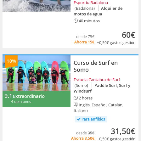
Esportiu Badalona
(Badalona)
Alquiler de
motos de agua
40 minutos
60€
desde
75€
Ahorra
15€
+0,50€
gastos gestión
10%
Curso de Surf en
Somo
Escuela Cantabra de Surf
(Somo)
Paddle Surf, Surf y
Windsurf
9.1
Extraordinario
2 horas
4 opiniones
Inglés, Español, Catalán,
Italiano
Para anfibios
31,50€
desde
35€
Ahorra
3,50€
+0,50€
gastos gestión