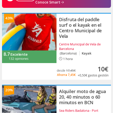
Conoce Smart
43%
Disfruta del paddle
surf o el kayak en el
Centro Municipal de
Vela
Centre Municipal de Vela de
Barcelona
8.7
(Barcelona)
Kayak
Excelente
132 opiniones
1 hora
10€
desde
17,45€
Ahorra
7,45€
+0,50€
gastos gestión
20%
Alquiler moto de agua
20, 40 minutos o 60
minutos en BCN
Sea Riders Badalona - Port