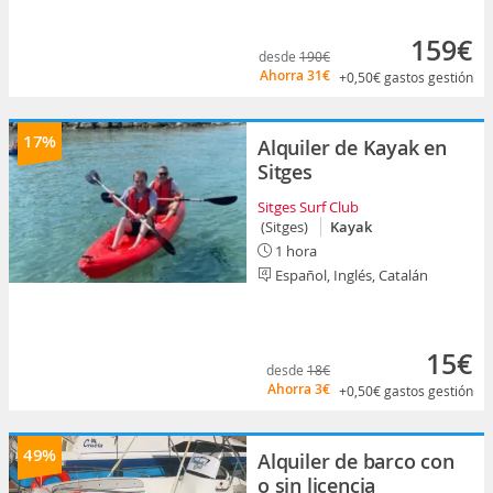
159€
desde
190€
Ahorra
31€
+0,50€
gastos gestión
17%
Alquiler de Kayak en
Sitges
Sitges Surf Club
(Sitges)
Kayak
1 hora
Español, Inglés, Catalán
15€
desde
18€
Ahorra
3€
+0,50€
gastos gestión
49%
Alquiler de barco con
o sin licencia