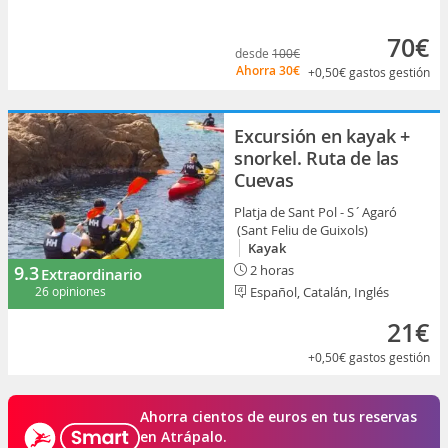
70€
desde
100€
Ahorra
30€
+0,50€
gastos gestión
Excursión en kayak +
snorkel. Ruta de las
Cuevas
Platja de Sant Pol - S´Agaró
(Sant Feliu de Guixols)
Kayak
9.3
2 horas
Extraordinario
26 opiniones
Español, Catalán, Inglés
21€
+0,50€
gastos gestión
Ahorra cientos de euros en tus reservas
en Atrápalo.