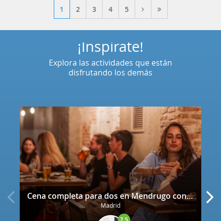
1
2
3
4
5
¡Inspírate!
Explora las actividades que están
disfrutando los demás
Cena completa para dos en Mendrugo con cerveza artesana incluida
Madrid
7.5