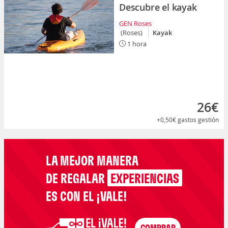
Descubre el kayak
GEN Roses
(Roses)
Kayak
1 hora
26€
+0,50€
gastos gestión
LA MEJOR MANERA
DE REGALAR
EXPERIENCIAS
ES CON EL ¡VALE!