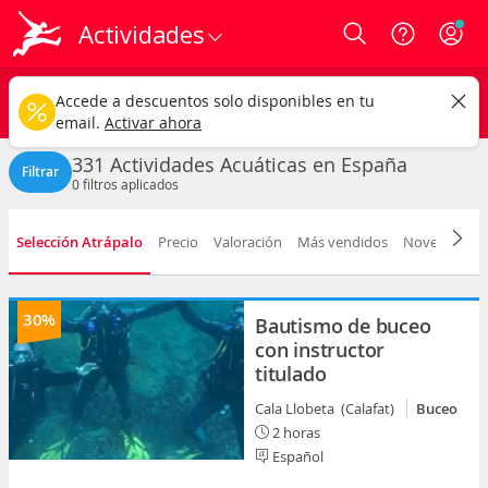
Actividades
Login
España
CAMBIAR
Accede a descuentos solo disponibles en tu
Actividades Acuáticas
Cualquier fecha
email.
Activar ahora
331 Actividades Acuáticas en España
Filtrar
0
filtros aplicados
Selección Atrápalo
Precio
Valoración
Más vendidos
Novedad
D
30%
Bautismo de buceo
con instructor
titulado
Cala Llobeta (Calafat)
Buceo
2 horas
Español