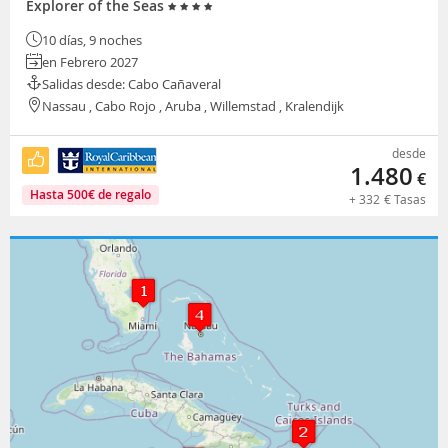
Explorer of the Seas
10 días, 9 noches
en Febrero 2027
Salidas desde: Cabo Cañaveral
Nassau , Cabo Rojo , Aruba , Willemstad , Kralendijk
desde
1.480
€
Hasta
500
€
de regalo
+
332
€
Tasas