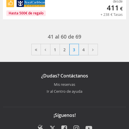
desde
411
€
Hasta
500
€
de regalo
+
238
€
Tasas
41 al 60 de 69
1
2
3
4
¿Dudas? Contáctanos
Mis reservas
Ir al Centro de ayuda
¡Síguenos!