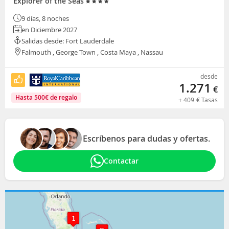
Explorer of the Seas
9 días, 8 noches
en Diciembre 2027
Salidas desde: Fort Lauderdale
Falmouth , George Town , Costa Maya , Nassau
desde
1.271
€
Hasta
500
€
de regalo
+
409
€
Tasas
Escríbenos para dudas y ofertas.
Contactar