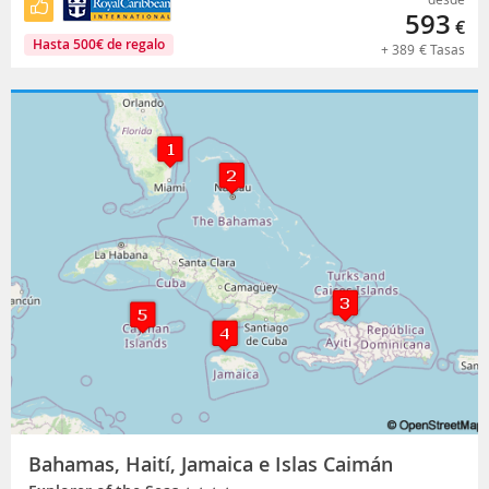
593
€
Hasta
500
€
de regalo
+
389
€
Tasas
Bahamas, Haití, Jamaica e Islas Caimán