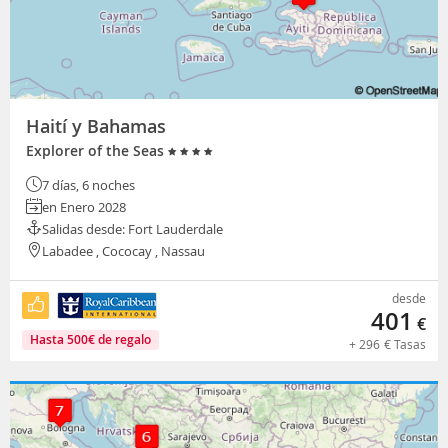
Haití y Bahamas
Explorer of the Seas
7 días, 6 noches
en Enero 2028
Salidas desde: Fort Lauderdale
Labadee , Cococay , Nassau
desde
401
€
Hasta
500
€
de regalo
+
296
€
Tasas