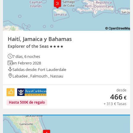
Haití, Jamaica y Bahamas
Explorer of the Seas
7 días, 6 noches
en Febrero 2028
Salidas desde: Fort Lauderdale
Labadee , Falmouth , Nassau
desde
466
€
Hasta
500
€
de regalo
+
313
€
Tasas