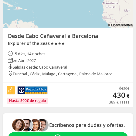
Desde Cabo Cañaveral a Barcelona
Explorer of the Seas
15 días, 14 noches
en Abril 2027
Salidas desde: Cabo Cañaveral
Funchal , Cádiz , Málaga , Cartagena , Palma de Mallorca
desde
430
€
Hasta
500
€
de regalo
+
389
€
Tasas
Escríbenos para dudas y ofertas.