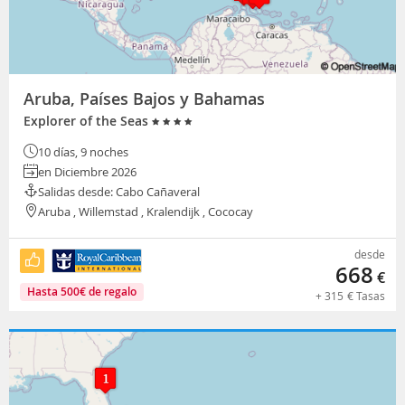
Aruba, Países Bajos y Bahamas
Explorer of the Seas
10 días, 9 noches
en Diciembre 2026
Salidas desde: Cabo Cañaveral
Aruba , Willemstad , Kralendijk , Cococay
desde
668
€
Hasta
500
€
de regalo
+
315
€
Tasas