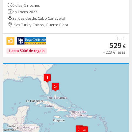
6 días, 5 noches
en Enero 2027
Salidas desde: Cabo Cañaveral
Islas Turk y Caicos , Puerto Plata
desde
529
€
Hasta
500
€
de regalo
+
223
€
Tasas