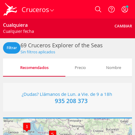
Cruceros
Login
Cualquiera
CAMBIAR
Cualquier fecha
69
Cruceros Explorer of the Seas
Filtrar
Sin filtros aplicados
Recomendados
Precio
Nombre
¿Dudas? Llámanos de Lun. a Vie. de 9 a 18h
935 208 373