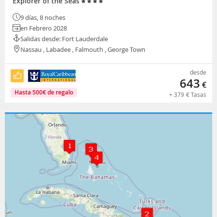
Explorer of the Seas
9 días, 8 noches
en Febrero 2028
Salidas desde: Fort Lauderdale
Nassau , Labadee , Falmouth , George Town
desde
643
€
Hasta
500
€
de regalo
+
379
€
Tasas