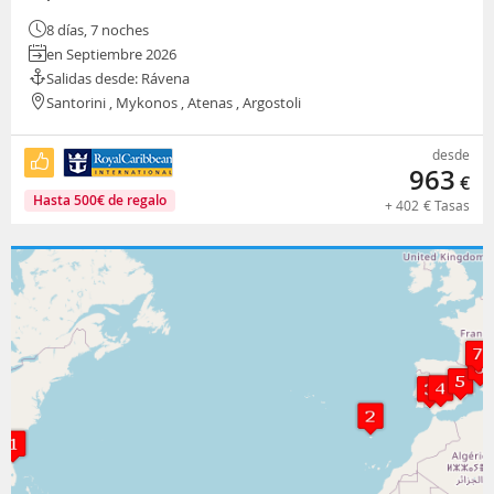
8 días, 7 noches
en Septiembre 2026
Salidas desde: Rávena
Santorini , Mykonos , Atenas , Argostoli
desde
963
€
Hasta
500
€
de regalo
+
402
€
Tasas