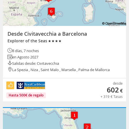
Desde Civitavecchia a Barcelona
Explorer of the Seas
8 días, 7 noches
en Agosto 2027
Salidas desde: Civitavecchia
La Spezia , Niza , Saint Malo , Marsella , Palma de Mallorca
desde
602
€
Hasta
500
€
de regalo
+
319
€
Tasas