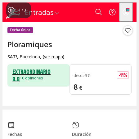
1
/
3
Entradas
Fecha única
Ploramiques
SAT!
,
Barcelona
, (
ver mapa
)
EXTRAORDINARIO
-
11
%
desde
9
€
8.8
10
opiniones
8
€
Fechas
Duración