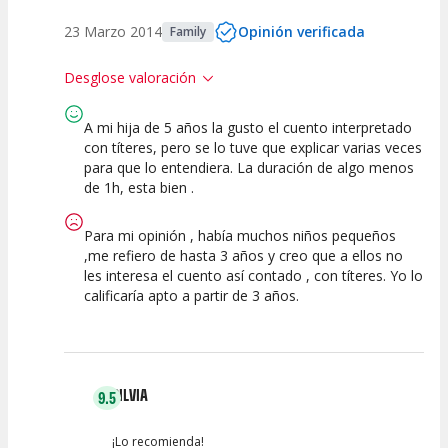
23 Marzo 2014
Opinión verificada
Family
Desglose valoración
A mi hija de 5 años la gusto el cuento interpretado
8
7
7
9
con títeres, pero se lo tuve que explicar varias veces
para que lo entendiera. La duración de algo menos
Calidad del
Calidad /
Puesta en
Interpretación
Espectáculo
de 1h, esta bien .
Precio
Escena
artística
Para mi opinión , había muchos niños pequeños
,me refiero de hasta 3 años y creo que a ellos no
les interesa el cuento así contado , con títeres. Yo lo
calificaría apto a partir de 3 años.
SILVIA
9.5
¡Lo recomienda!