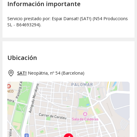
Información importante
Servicio prestado por: Espai Dansat! (SAT!) (N54 Produccions
SL - B64693294).
Ubicación
SAT!
Neopàtria, nº 54
(
Barcelona
)