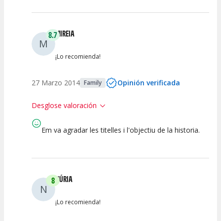
MIREIA
8.7
M
¡Lo recomienda!
27 Marzo 2014
Opinión verificada
Family
Desglose valoración
Em va agradar les titelles i l'objectiu de la historia.
9
8
9
9
Calidad del
Calidad /
Puesta en
Interpretación
Espectáculo
Precio
Escena
artística
NÚRIA
8
N
¡Lo recomienda!