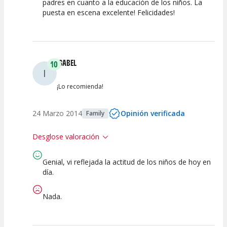
padres en cuanto a la educación de los niños. La
Calidad del
Calidad /
Puesta en
Interpretación
Espectáculo
puesta en escena excelente! Felicidades!
Precio
Escena
artística
ISABEL
10
I
¡Lo recomienda!
24 Marzo 2014
Opinión verificada
Family
Desglose valoración
Genial, vi reflejada la actitud de los niños de hoy en
10
10
10
10
día.
Calidad del
Calidad /
Puesta en
Interpretación
Espectáculo
Precio
Escena
artística
Nada.