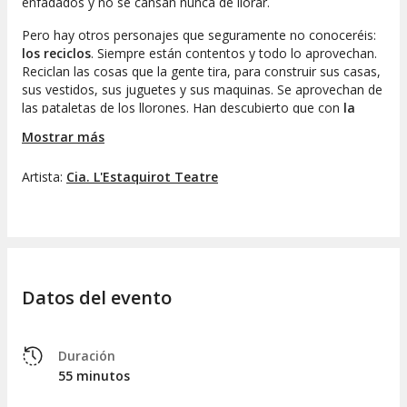
enfadados y no se cansan nunca de llorar.
Pero hay otros personajes que seguramente no conoceréis:
los reciclos
. Siempre están contentos y todo lo aprovechan.
Reciclan las cosas que la gente tira, para construir sus casas,
sus vestidos, sus juguetes y sus maquinas. Se aprovechan de
las pataletas de los llorones. Han descubierto que con
la
energía de las pataletas y los lloros hacen funcionar sus
Mostrar más
artilugios
, la tostadora de pan, la máquina de palomitas y
hasta funciona con las atracciones de feria.
Artista:
Cia. L'Estaquirot Teatre
Los llorones
no saben como
salir del país de los reciclos
,
pero al final descubren que lo único que hay que hacer para
volver a casa es dejar de patalear y llorar. Y así después de
mil y una aventuras podrán volver con sus padres con la
lección aprendida.
Datos del evento
Duración
55 minutos