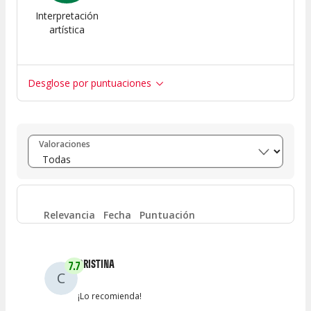
Interpretación
artística
Desglose por puntuaciones
Entre 8 y 10
(
8
)
Valoraciones
Entre 6 y 8
(
2
)
Entre 4 y 6
(
0
)
Relevancia
Fecha
Puntuación
Entre 2 y 4
(
0
)
CRISTINA
7.7
C
Entre 0 y 2
(
0
)
¡Lo recomienda!