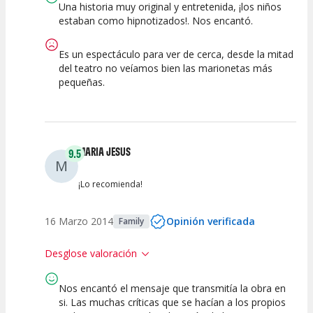
Una historia muy original y entretenida, ¡los niños
10
9
8
9
estaban como hipnotizados!. Nos encantó.
Calidad del
Calidad /
Puesta en
Interpretación
Espectáculo
Precio
Escena
artística
Es un espectáculo para ver de cerca, desde la mitad
del teatro no veíamos bien las marionetas más
pequeñas.
MARIA JESUS
9.5
M
¡Lo recomienda!
16 Marzo 2014
Opinión verificada
Family
Desglose valoración
Nos encantó el mensaje que transmitía la obra en
10
9
10
9
si. Las muchas críticas que se hacían a los propios