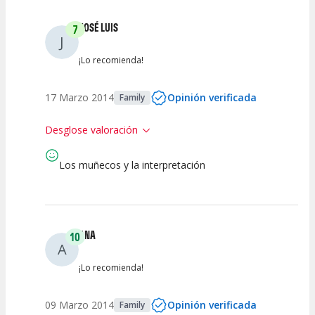
JOSÉ LUIS
7
J
¡Lo recomienda!
17 Marzo 2014
Opinión verificada
Family
Desglose valoración
Los muñecos y la interpretación
7
7
7
7
Calidad del
Calidad /
Puesta en
Interpretación
Espectáculo
Precio
Escena
artística
ANA
10
A
¡Lo recomienda!
09 Marzo 2014
Opinión verificada
Family