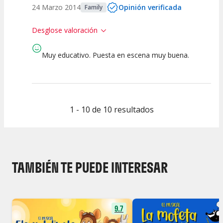
24 Marzo 2014
Opinión verificada
Family
Desglose valoración
Muy educativo. Puesta en escena muy buena.
9
7
8
8
Calidad del
Calidad /
Puesta en
Interpretación
Espectáculo
Precio
Escena
artística
1 - 10 de 10 resultados
TAMBIÉN TE PUEDE INTERESAR
9.7