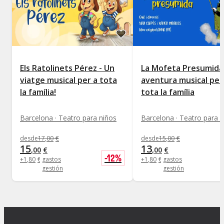
Els Ratolinets Pérez - Un
La Mofeta Presumida
viatge musical per a tota
aventura musical per
la família!
tota la família
Barcelona · Teatro para niños
Barcelona · Teatro para 
desde
17
,
00
€
desde
15
,
00
€
15
13
,
00
€
,
00
€
-
12
%
+
1
,
80
€
gastos
+
1
,
80
€
gastos
gestión
gestión