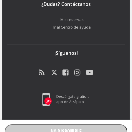
¿Dudas? Contáctanos
Mis reservas
Ir al Centro de ayuda
¡Síguenos!
Descárgate gratis la
app de Atrápalo
ATRAPALO S.L. - Carrer de Pere IV 105-109 - 08018 Barcelona (España) -
GC1018
NO DISPONIBLE