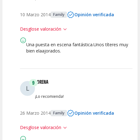
10 Marzo 2014
Opinión verificada
Family
Desglose valoración
Una puesta en escena fantástica.Unos títeres muy
10
8
10
10
bien elaajorados.
Calidad del
Calidad /
Puesta en
Interpretación
Espectáculo
Precio
Escena
artística
LORENA
9
L
¡Lo recomienda!
26 Marzo 2014
Opinión verificada
Family
Desglose valoración