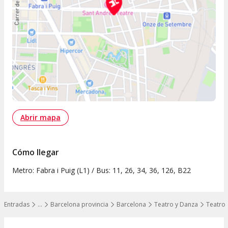
Abrir mapa
Cómo llegar
Metro: Fabra i Puig (L1) / Bus: 11, 26, 34, 36, 126, B22
Entradas
…
Barcelona provincia
Barcelona
Teatro y Danza
Teatro 
Mostrar todos los niveles