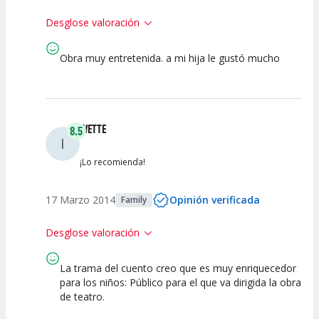
Desglose valoración
Obra muy entretenida. a mi hija le gustó mucho
10
10
10
10
Calidad del
Calidad /
Puesta en
Interpretación
Espectáculo
Precio
Escena
artística
IVETTE
8.5
I
¡Lo recomienda!
17 Marzo 2014
Opinión verificada
Family
Desglose valoración
La trama del cuento creo que es muy enriquecedor
8
10
8
8
para los niños: Público para el que va dirigida la obra
de teatro.
Calidad del
Calidad /
Puesta en
Interpretación
Espectáculo
Precio
Escena
artística