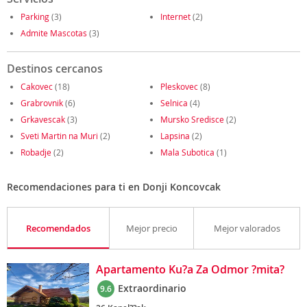
Parking
(3)
Internet
(2)
Admite Mascotas
(3)
Destinos cercanos
Cakovec
(18)
Pleskovec
(8)
Grabrovnik
(6)
Selnica
(4)
Grkavescak
(3)
Mursko Sredisce
(2)
Sveti Martin na Muri
(2)
Lapsina
(2)
Robadje
(2)
Mala Subotica
(1)
Recomendaciones para ti en Donji Koncovcak
Recomendados
Mejor precio
Mejor valorados
Apartamento Ku?a Za Odmor ?mita?
Extraordinario
9.6