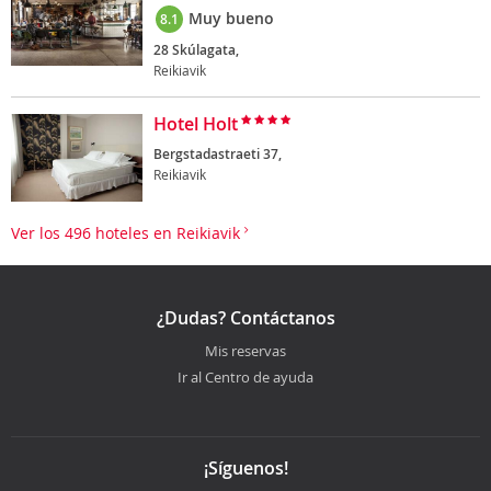
Muy bueno
8.1
28 Skúlagata,
Reikiavik
Hotel Holt
Bergstadastraeti 37,
Reikiavik
Ver los 496 hoteles en Reikiavik
¿Dudas? Contáctanos
Mis reservas
Ir al Centro de ayuda
¡Síguenos!