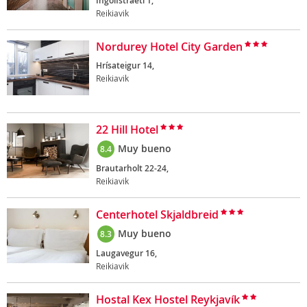
Ingolfstraeti 1,
Reikiavik
Nordurey Hotel City Garden
Hrísateigur 14,
Reikiavik
22 Hill Hotel
Muy bueno
8.4
Brautarholt 22-24,
Reikiavik
Centerhotel Skjaldbreid
Muy bueno
8.3
Laugavegur 16,
Reikiavik
Hostal Kex Hostel Reykjavík