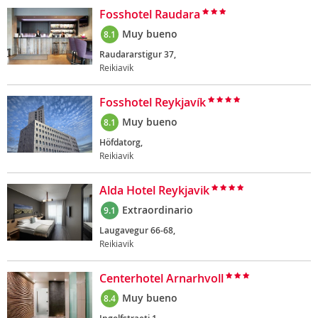
Fosshotel Raudara
Muy bueno
8.1
Raudararstigur 37,
Reikiavik
Fosshotel Reykjavík
Muy bueno
8.1
Höfdatorg,
Reikiavik
Alda Hotel Reykjavik
Extraordinario
9.1
Laugavegur 66-68,
Reikiavik
Centerhotel Arnarhvoll
Muy bueno
8.4