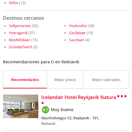
Niños
(12)
Destinos cercanos
Seltjarnarnes
(92)
Hvolsvollur
(38)
Hveragerdi
(37)
Garðabær
(19)
Mosfellsbaer
(15)
Saurbaer
(4)
Grundarhverfi
(3)
Recomendaciones para ti en Reikiavik
Recomendados
Mejor precio
Mejor valorados
Icelandair Hotel Reykjavik Natura
Muy bueno
8.1
Nautholsvegur 52, Reykjavik - 101,
Reikiavik