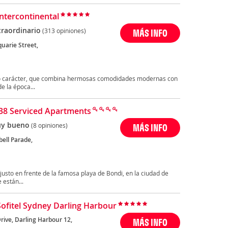
Intercontinental
traordinario
(313 opiniones)
MÁS INFO
uarie Street,
ho carácter, que combina hermosas comodidades modernas con
de la época...
38 Serviced Apartments
y bueno
(8 opiniones)
MÁS INFO
ell Parade,
justo en frente de la famosa playa de Bondi, en la ciudad de
están...
Sofitel Sydney Darling Harbour
rive, Darling Harbour 12,
MÁS INFO