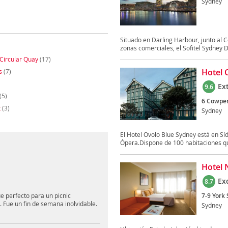
Sydney
Situado en Darling Harbour, junto al 
zonas comerciales, el Sofitel Sydney Da
Circular Quay
(17)
Hotel 
s
(7)
Ex
9.6
(5)
6 Cowper
t
(3)
Sydney
El Hotel Ovolo Blue Sydney está en Sí
Ópera.Dispone de 100 habitaciones qu
Hotel 
Ex
8.7
e perfecto para un picnic
7-9 York 
. Fue un fin de semana inolvidable.
Sydney