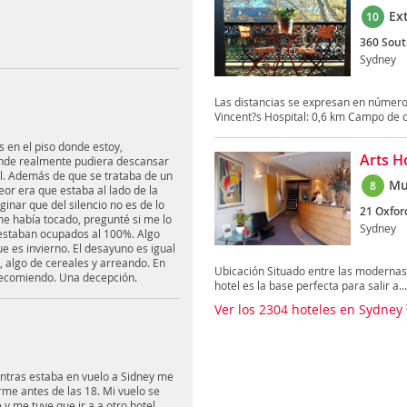
Ex
10
360 Sout
Sydney
Las distancias se expresan en números
Vincent?s Hospital: 0,6 km Campo de cr
 en el piso donde estoy,
Arts H
onde realmente pudiera descansar
el. Además de que se trataba de un
Mu
8
peor era que estaba al lado de la
ginar que del silencio no es de lo
21 Oxfor
 me había tocado, pregunté si me lo
Sydney
 estaban ocupados al 100%. Algo
e es invierno. El desayuno es igual
 algo de cereales y arreando. En
Ubicación Situado entre las modernas 
 recomiendo. Una decepción.
hotel es la base perfecta para salir a...
Ver los 2304 hoteles en Sydney
entras estaba en vuelo a Sidney me
me antes de las 18. Mi vuelo se
 y me tuve que ir a a otro hotel