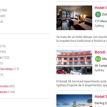
Hotel 
(180)
Ex
9
(45)
117 Macq
44)
Sydney
Se trata de un hotel deluxe con muc
la arquitectura tradicional e histórica 
(12)
Bondi 
145)
te
(122)
Mu
8.2
7)
38 Campb
 bicicletas
(17)
Sydney
57)
El Bondi 38 Serviced Apartments está 
Sydney.Dispone de 8 alojamientos que 
scotas
(83)
atuito
(144)
Hotel 
Darling D