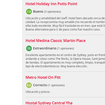
Hotel Holiday Inn Potts Point
Bueno
7.8
(
3 opiniones
)
Ubicación y amabilidad del staff. Hotel bien ubicado cerca de
calidad. La recepcionista muy amable (no recuerdo el nombre,
ella) todo excelente. Muy fácil trasladarse en tren, que está l
Buena alternativa para ir de paso como fue nuestro caso.
Hotel Medina Classic Martin Place
Extraordinario
10
(
1 opiniones
)
Excelente apartamento en el centro de Sydney. Justo en frent
andando a sitios como The Rocks, la Opera House, Sant James
de tiendas. El apartamento es muy completo, limpio, tranquil
tipo de electrodomésticos. Muy buena elección.
Metro Hotel On Pitt
Correcto
6.6
(
1 opiniones
)
Ubicación y precio.
Hostal Sydney Central Yha