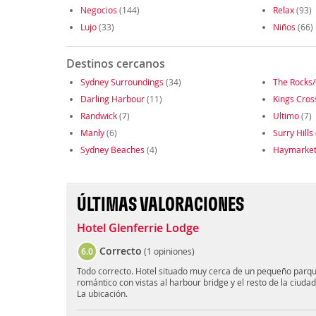
Negocios
(144)
Relax
(93)
Lujo
(33)
Niños
(66)
Destinos cercanos
Sydney Surroundings
(34)
The Rocks/
Darling Harbour
(11)
Kings Cros
Randwick
(7)
Ultimo
(7)
Manly
(6)
Surry Hills
Sydney Beaches
(4)
Haymarke
ÚLTIMAS VALORACIONES
Hotel Glenferrie Lodge
Correcto
6.0
(
1 opiniones
)
Todo correcto. Hotel situado muy cerca de un pequeño parqu
romántico con vistas al harbour bridge y el resto de la ciudad
La ubicación.