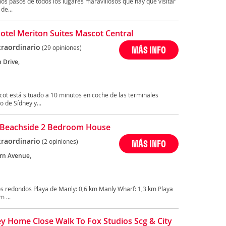
nos pasos de todos los lugares maravillosos que hay que visitar
de...
otel Meriton Suites Mascot Central
traordinario
(29 opiniones)
MÁS INFO
 Drive,
ot está situado a 10 minutos en coche de las terminales
o de Sídney y...
 Beachside 2 Bedroom House
traordinario
(2 opiniones)
MÁS INFO
rn Avenue,
s redondos Playa de Manly: 0,6 km Manly Wharf: 1,3 km Playa
m ...
ey Home Close Walk To Fox Studios Scg & City