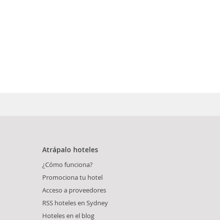
Atrápalo hoteles
¿Cómo funciona?
Promociona tu hotel
Acceso a proveedores
RSS hoteles en Sydney
Hoteles en el blog