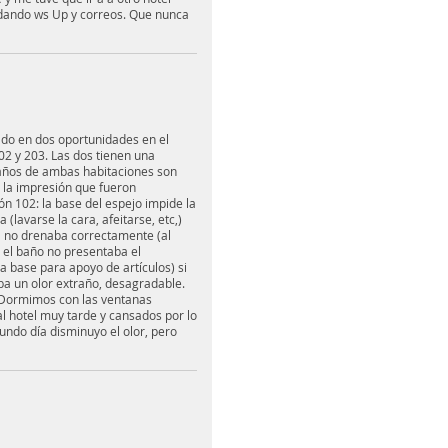
dando ws Up y correos. Que nunca
ado en dos oportunidades en el
2 y 203. Las dos tienen una
 baños de ambas habitaciones son
 la impresión que fueron
n 102: la base del espejo impide la
a (lavarse la cara, afeitarse, etc,)
ua no drenaba correctamente (al
 el baño no presentaba el
ia base para apoyo de artículos) si
ba un olor extraño, desagradable.
 Dormimos con las ventanas
al hotel muy tarde y cansados por lo
gundo día disminuyo el olor, pero