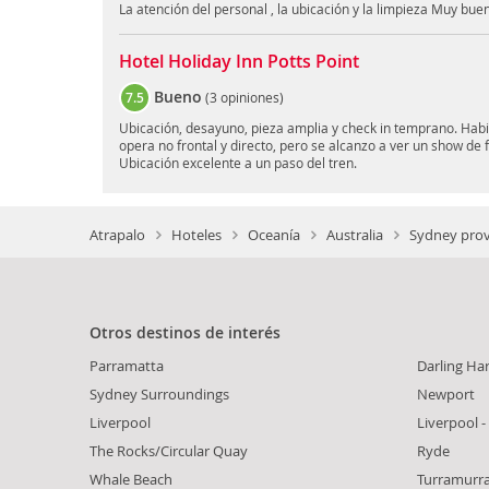
La atención del personal , la ubicación y la limpieza Muy bue
Hotel Holiday Inn Potts Point
Bueno
7.5
(
3 opiniones
)
Ubicación, desayuno, pieza amplia y check in temprano. Habita
opera no frontal y directo, pero se alcanzo a ver un show de f
Ubicación excelente a un paso del tren.
Atrapalo
Hoteles
Oceanía
Australia
Sydney prov
Otros destinos de interés
Parramatta
Darling Ha
Sydney Surroundings
Newport
Liverpool
Liverpool 
The Rocks/Circular Quay
Ryde
Whale Beach
Turramurr