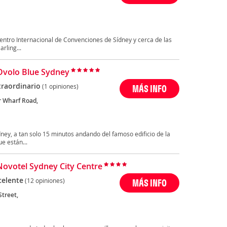
Centro Internacional de Convenciones de Sídney y cerca de las
rling...
Ovolo Blue Sydney
traordinario
(1 opiniones)
MÁS INFO
 Wharf Road,
dney, a tan solo 15 minutos andando del famoso edificio de la
e están...
Novotel Sydney City Centre
celente
(12 opiniones)
MÁS INFO
Street,