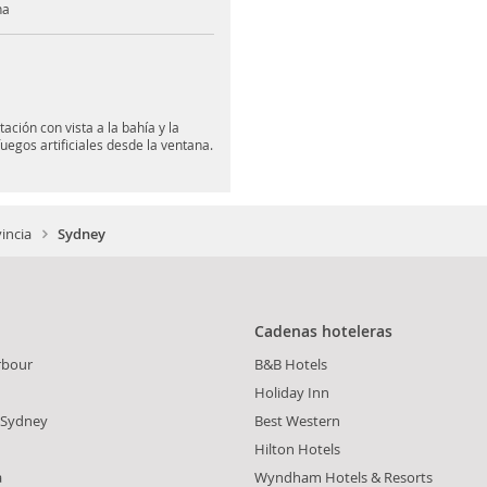
na
ción con vista a la bahía y la
uegos artificiales desde la ventana.
incia
Sydney
Cadenas hoteleras
rbour
B&B Hotels
Holiday Inn
- Sydney
Best Western
Hilton Hotels
a
Wyndham Hotels & Resorts