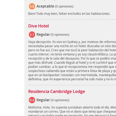
Aceptable
5.8
(
0 opiniones
)
Bien! Todo muy bien, faltan enchufes en las habitaciones.
Dive Hotel
Regular
2.1
(
0 opiniones
)
Vaya decepción. Yo vivo en Sydney y, por motivos de reformas
necesitaba pasar una noche en un hotel. Buscaba un sitio d
pero no fue así. Creo que me tocó la peor habitación del hot
cuarto interior, no tenía ventana y yo soy claustrofóbica. Lo 
recepción y de la sala del desayuno. Por lo que os podéis ima
que más disfruté. Cuando llegué al hotel y vi el cuchitril que
podían cambiar, a lo que el recepcionista me respondió que
sospechoso sabiendo que están a primera línea de playa y qu
que en un backpacker: tostadas con mermelada, mantequilla,
definitiva, que mi experiencia personal ha sido mala y no lo
Residencia Cambridge Lodge
Regular
0.4
(
0 opiniones
)
Malísima. Hola. Se suponía q estaban abierto todo el día. Mi
mandaron un correo. Que no vi obvio que tenía que chequear
retrasó y no había nadie en recepción. No me dejaron la llave