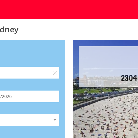
ydney
2304