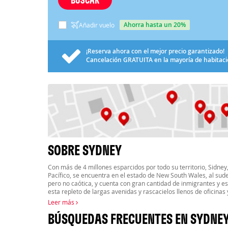
ahorra hasta un 20%
Añadir vuelo
¡Reserva ahora con el mejor precio garantizado!
Cancelación
GRATUITA
en la mayoría de habitac
SOBRE SYDNEY
Con más de 4 millones esparcidos por todo su territorio, Sidney
Pacífico, se encuentra en el estado de New South Wales, al sude
pero no caótica, y cuenta con gran cantidad de inmigrantes y es
esta repleto de largas avenidas y rascacielos llenos de oficinas
Leer más
BÚSQUEDAS FRECUENTES EN SYDNE