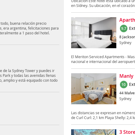
Ubicación Este hotel está ubicado a u
en Sídney. Su ubicación, en el corazón 
Aparth
 todo, buena relación precio
Ex
 era argentina, felicitaciones para
9.7
iteralmente a 1 paso del hotel.
8 Jackson
Sydney
El Meriton Serviced Apartments - Masc
nacional e internacional del aeropuert
e de la Sydney Tower y puedes ir
Manly
 Park y todas las avenidas llenas
o, amplio y está equipado con todo
Ex
10
44 Malve
Sydney
Las distancias se expresan en número
de Curl Curl: 2,1 km Playa Shelly: 2,4 k
3 Stor