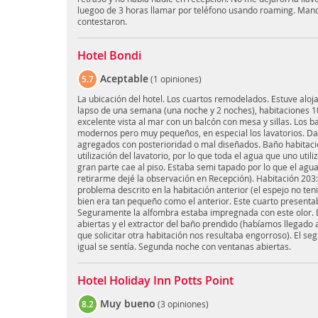
luegoo de 3 horas llamar por teléfono usando roaming. Man
contestaron.
Hotel Bondi
Aceptable
5.7
(
1 opiniones
)
La ubicación del hotel. Los cuartos remodelados. Estuve aloj
lapso de una semana (una noche y 2 noches), habitaciones 10
excelente vista al mar con un balcón con mesa y sillas. Los
modernos pero muy pequeños, en especial los lavatorios. Da
agregados con posterioridad o mal diseñados. Baño habitació
utilización del lavatorio, por lo que toda el agua que uno utiliz
gran parte cae al piso. Estaba semi tapado por lo que el ag
retirarme dejé la observación en Recepción). Habitación 203:
problema descrito en la habitación anterior (el espejo no ten
bien era tan pequeño como el anterior. Este cuarto presenta
Seguramente la alfombra estaba impregnada con este olor.
abiertas y el extractor del baño prendido (habíamos llegado 
que solicitar otra habitación nos resultaba engorroso). El se
igual se sentía. Segunda noche con ventanas abiertas.
Hotel Holiday Inn Potts Point
Muy bueno
8.2
(
3 opiniones
)