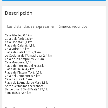
Descripción
Las distancias se expresan en números redondos
Cala Ribellet: 0,4 km
Cala Calafató: 0,8 km
Cala Llobeta: 1,1 km
Platja de Calafat: 1,8 km
Cala Vidre: 1,8 km
Platja de Cala Forn: 2,3 km
Lo Codolar de l'Almadrava: 2,4 km
Cala de les Ampolles: 2,6 km
Cala Mosques: 3,1 km
Platja de Torrent del Pi: 3,6 km
Platja de Xelin: 4,2 km
Platja de l'Estany Tort: 4,7 km
Cala del Cementiri: 5,5 km
Cala de Justell: 7 km
Playa de L'Ametlla de Mar: 8,3 km
Aeropuertos más cercanos:
Barcelona (BCN-El Prat): 127,5 km
Reus (REU): 42,4 km