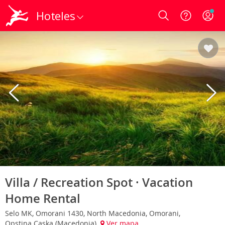
Hoteles
Login
Villa / Recreation Spot · Vacation
Home Rental
Selo MK, Omorani 1430, North Macedonia, Omorani,
Opstina Caska (Macedonia)
Ver mapa