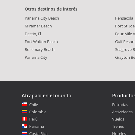
Otros destinos de interés
Panama City Beach
Pensacola
Miramar Beach
Port St. Joe
Destin, Fl
Four Mile V
Fort Walton Beach
Gulf Resor
Rosemary Beach
Seagrove B
Panama City
Grayton B
Atrápalo en el mundo
Producto
Chile
Entradas
Colombia
Actividades
Perú
Vuelos
Panamá
Trenes
Costa Rica
Hoteles