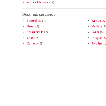
Admite Mascotas
(2)
Destinos cercanos
Safford, Az
(13)
Willcox, Az
Greer
(9)
McNary
(7
Springerville
(7)
Eagar
(6)
Chinle
(5)
Douglas, A
Cameron
(3)
Fort Smith,