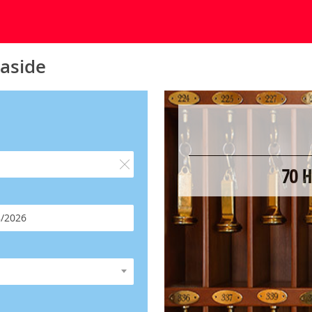
easide
70 