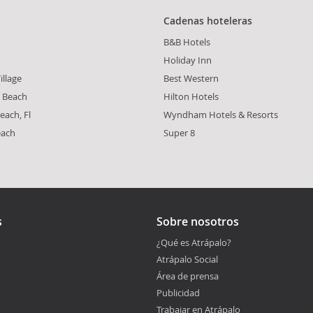
Cadenas hoteleras
B&B Hotels
Holiday Inn
illage
Best Western
t Beach
Hilton Hotels
each, Fl
Wyndham Hotels & Resorts
each
Super 8
s
Sobre nosotros
¿Qué es Atrápalo?
Atrápalo Social
Área de prensa
Publicidad
Trabajar en Atrápalo