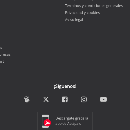
Términos y condiciones generales
Privacidad y cookies
Aviso legal
os
presas
art
¡Síguenos!
Descárgate gratis la
app de Atrápalo