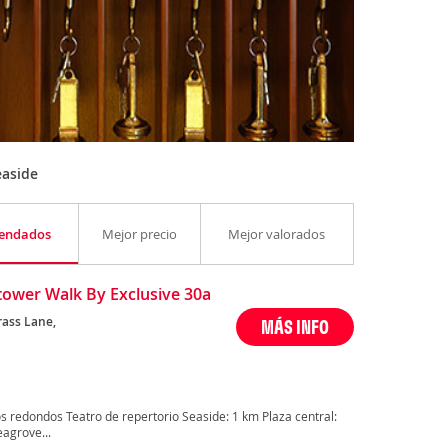
easide
endados
Mejor precio
Mejor valorados
ower Walk By Exclusive 30a
rass Lane,
MÁS INFO
 redondos Teatro de repertorio Seaside: 1 km Plaza central:
agrove...