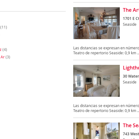
The Ar
1701 E C
Seaside
(11)
)
Las distancias se expresan en número
z
(4)
Teatro de repertorio Seaside: 0,9 km ..
 Ar
(3)
Lighth
30 Waterc
Seaside
Las distancias se expresan en número
Teatro de repertorio Seaside: 0,9 km ..
The Se
743 West