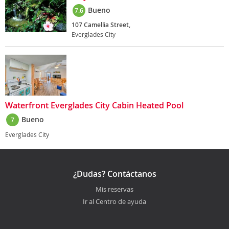
Bueno
7.6
107 Camellia Street,
Everglades City
Waterfront Everglades City Cabin Heated Pool
Bueno
7
Everglades City
¿Dudas? Contáctanos
Mis reservas
Ir al Centro de ayuda