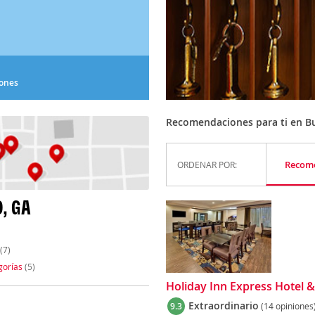
iones
Recomendaciones para ti en B
Recom
ORDENAR POR:
, GA
(7)
gorías
(5)
Holiday Inn Express Hotel &
Extraordinario
9.3
(14 opiniones