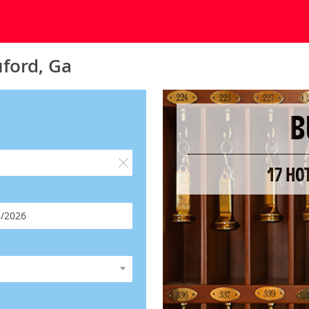
ford, Ga
B
17 HO