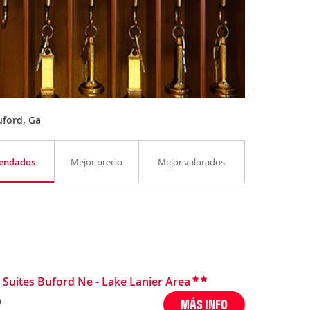
uford, Ga
endados
Mejor precio
Mejor valorados
 Suites Buford Ne - Lake Lanier Area
)
MÁS INFO