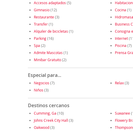
Accesos adaptados
(5)
Habitacio
Gimnasio
(12)
Cocina
(1)
Restaurante
(3)
Hidromasa
Transfer
(1)
Business C
Alquiler de bicicletas
(1)
Consigna e
Parking
(16)
Internet
(1
Spa
(2)
Piscina
(7)
Admite Mascotas
(1)
Prensa Gra
Minibar Gratuito
(2)
Especial para...
Negocios
(7)
Relax
(3)
Niños
(3)
Destinos cercanos
Cumming, Ga
(10)
Suwanee
(
Johns Creek City Hall
(3)
Flowery Br
Oakwood
(3)
Thompsons