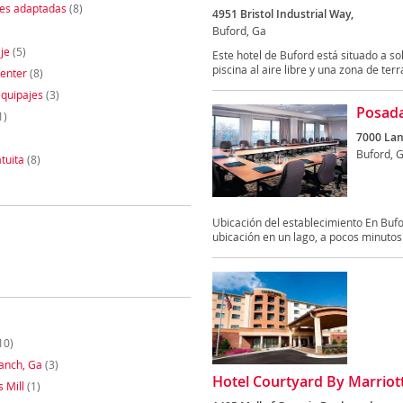
nes adaptadas
(8)
4951 Bristol Industrial Way,
Buford, Ga
je
(5)
Este hotel de Buford está situado a so
piscina al aire libre y una zona de terra
enter
(8)
quipajes
(3)
Posada
1)
7000 Lan
Buford, 
tuita
(8)
Ubicación del establecimiento En Bufo
ubicación en un lago, a pocos minutos
10)
anch, Ga
(3)
Hotel Courtyard By Marriott
 Mill
(1)