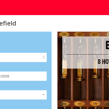
efield
8 HO