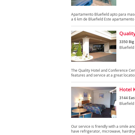
Apartamento Bluefield apto para masc
a 6 km de Bluefield Este apartamento t
Qualit
3350 Big
Bluefield
The Quality Hotel and Conference Cen
features and service at a great locati
Hotel 
3144 Eas
Bluefield
Our service is friendly with a smile a
have refrigerator, microwave, hairdryer