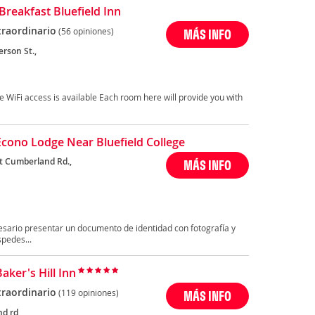
Breakfast Bluefield Inn
traordinario
(56 opiniones)
MÁS INFO
erson St.,
ree WiFi access is available Each room here will provide you with
Econo Lodge Near Bluefield College
t Cumberland Rd.,
MÁS INFO
cesario presentar un documento de identidad con fotografía y
spedes...
aker's Hill Inn
traordinario
(119 opiniones)
MÁS INFO
d rd,