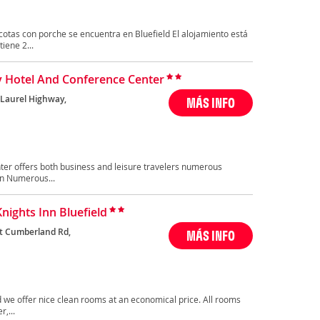
otas con porche se encuentra en Bluefield El alojamiento está
iene 2...
y Hotel And Conference Center
 Laurel Highway,
MÁS INFO
ter offers both business and leisure travelers numerous
on Numerous...
Knights Inn Bluefield
t Cumberland Rd,
MÁS INFO
nd we offer nice clean rooms at an economical price. All rooms
,...