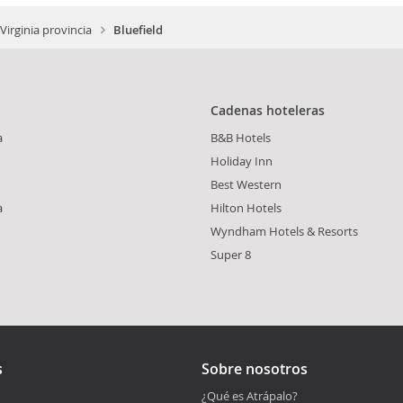
Virginia provincia
Bluefield
Cadenas hoteleras
a
B&B Hotels
Holiday Inn
Best Western
a
Hilton Hotels
Wyndham Hotels & Resorts
Super 8
s
Sobre nosotros
¿Qué es Atrápalo?