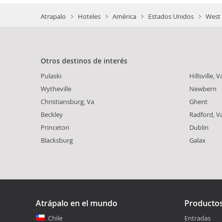
Atrapalo
Hoteles
América
Estados Unidos
West 
Otros destinos de interés
Pulaski
Hillsville, V
Wytheville
Newbern
Christiansburg, Va
Ghent
Beckley
Radford, V
Princeton
Dublin
Blacksburg
Galax
Atrápalo en el mundo
Producto
Chile
Entradas