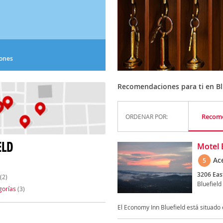
iones
Recomendaciones para ti en Bl
Recom
ORDENAR POR:
ELD
Motel 
Ac
5
3206 Eas
(2)
Bluefield
gorías
(3)
El Economy Inn Bluefield está situado 