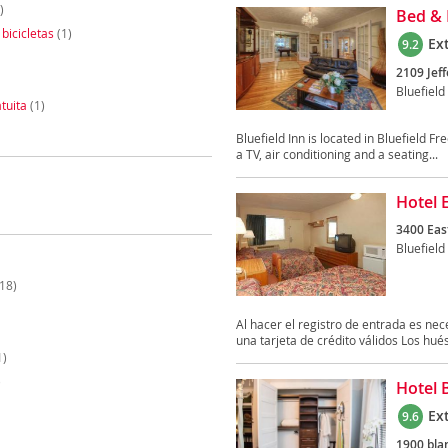
)
Bed & 
 bicicletas
(1)
Ex
9.2
2109 Jeff
Bluefield
tuita
(1)
Bluefield Inn is located in Bluefield F
a TV, air conditioning and a seating...
Hotel 
3400 Eas
Bluefield
18)
Al hacer el registro de entrada es ne
una tarjeta de crédito válidos Los hué
1)
)
Hotel B
Ex
9.6
1900 blan