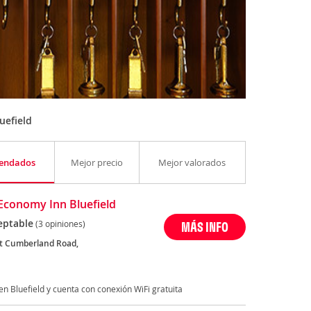
uefield
endados
Mejor precio
Mejor valorados
Economy Inn Bluefield
eptable
(3 opiniones)
MÁS INFO
t Cumberland Road,
en Bluefield y cuenta con conexión WiFi gratuita