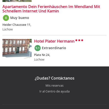
Apartamento Dein Ferienhäuschen Im Wendland Mit
Schnellem Internet Und Kamin
Muy bueno
8
Heider Chaussee 11,
Lüchow
Hotel Plater Hermann
Extraordinario
9.1
Plate Nr.24,
Lüchow
¿Dudas? Contáctanos
Mis reservas
Ir al Centro de ayuda