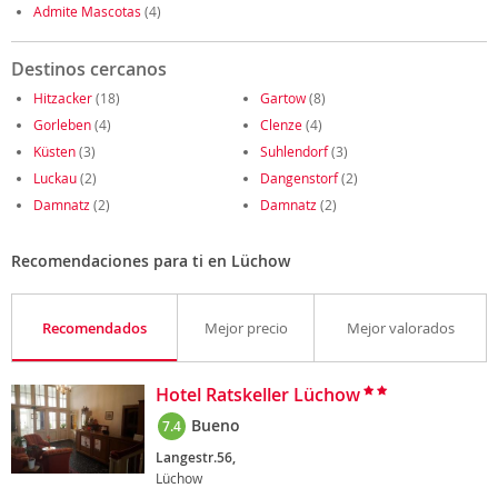
Admite Mascotas
(4)
Destinos cercanos
Hitzacker
(18)
Gartow
(8)
Gorleben
(4)
Clenze
(4)
Küsten
(3)
Suhlendorf
(3)
Luckau
(2)
Dangenstorf
(2)
Damnatz
(2)
Damnatz
(2)
Recomendaciones para ti en Lüchow
Recomendados
Mejor precio
Mejor valorados
Hotel Ratskeller Lüchow
Bueno
7.4
Langestr.56,
Lüchow