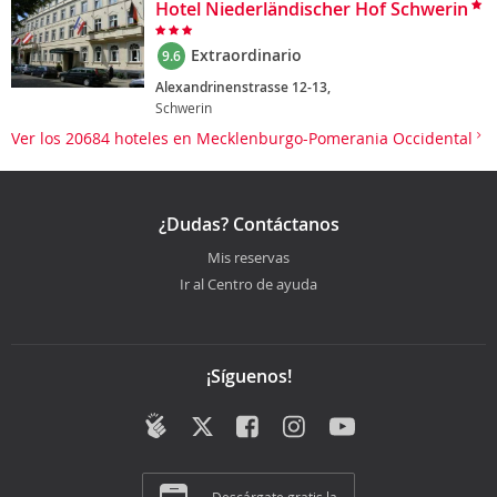
Hotel Niederländischer Hof Schwerin
Extraordinario
9.6
Alexandrinenstrasse 12-13,
Schwerin
Ver los 20684 hoteles en Mecklenburgo-Pomerania Occidental
¿Dudas? Contáctanos
Mis reservas
Ir al Centro de ayuda
¡Síguenos!
Descárgate gratis la