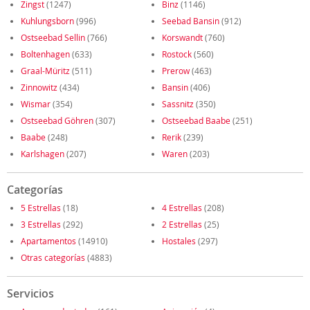
Zingst
(1247)
Binz
(1146)
Kuhlungsborn
(996)
Seebad Bansin
(912)
Ostseebad Sellin
(766)
Korswandt
(760)
Boltenhagen
(633)
Rostock
(560)
Graal-Müritz
(511)
Prerow
(463)
Zinnowitz
(434)
Bansin
(406)
Wismar
(354)
Sassnitz
(350)
Ostseebad Göhren
(307)
Ostseebad Baabe
(251)
Baabe
(248)
Rerik
(239)
Karlshagen
(207)
Waren
(203)
Categorías
5 Estrellas
(18)
4 Estrellas
(208)
3 Estrellas
(292)
2 Estrellas
(25)
Apartamentos
(14910)
Hostales
(297)
Otras categorías
(4883)
Servicios