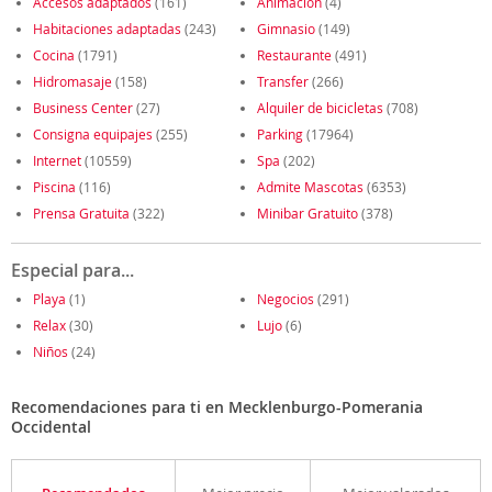
Accesos adaptados
(161)
Animación
(4)
Habitaciones adaptadas
(243)
Gimnasio
(149)
Cocina
(1791)
Restaurante
(491)
Hidromasaje
(158)
Transfer
(266)
Business Center
(27)
Alquiler de bicicletas
(708)
Consigna equipajes
(255)
Parking
(17964)
Internet
(10559)
Spa
(202)
Piscina
(116)
Admite Mascotas
(6353)
Prensa Gratuita
(322)
Minibar Gratuito
(378)
Especial para...
Playa
(1)
Negocios
(291)
Relax
(30)
Lujo
(6)
Niños
(24)
Recomendaciones para ti en Mecklenburgo-Pomerania
Occidental