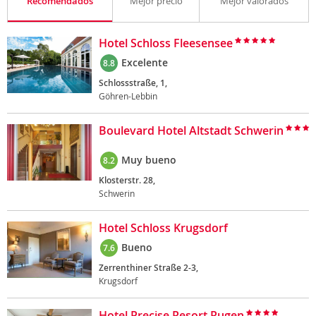
Recomendados
Mejor precio
Mejor valorados
Hotel Schloss Fleesensee
Excelente
8.8
Schlossstraße, 1,
Göhren-Lebbin
Boulevard Hotel Altstadt Schwerin
Muy bueno
8.2
Klosterstr. 28,
Schwerin
Hotel Schloss Krugsdorf
Bueno
7.6
Zerrenthiner Straße 2-3,
Krugsdorf
Hotel Precise Resort Rugen