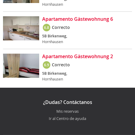
Hornhausen
Apartamento Gästewohnung 6
Correcto
6.8
5B Birkenweg,
Hornhausen
Apartamento Gästewohnung 2
Correcto
6.9
5B Birkenweg,
Hornhausen
¿Dudas? Contáctanos
Mis reservas
Ir al Centro de ayuda