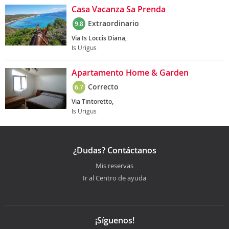
Casa Vacanza Sa Prenda
Extraordinario
9.8
Via Is Loccis Diana,
Is Urigus
Apartamento Home & Garden
Correcto
6.7
Via Tintoretto,
Is Urigus
¿Dudas? Contáctanos
Mis reservas
Ir al Centro de ayuda
¡Síguenos!