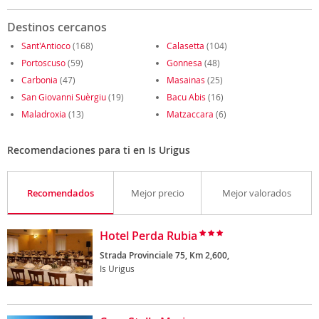
Destinos cercanos
Sant'Antioco
(168)
Calasetta
(104)
Portoscuso
(59)
Gonnesa
(48)
Carbonia
(47)
Masainas
(25)
San Giovanni Suèrgiu
(19)
Bacu Abis
(16)
Maladroxia
(13)
Matzaccara
(6)
Recomendaciones para ti en Is Urigus
Recomendados
Mejor precio
Mejor valorados
Hotel Perda Rubia
Strada Provinciale 75, Km 2,600,
Is Urigus