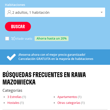
Habitaciones
BUSCAR
ahorra hasta un 20%
Añadir vuelo
¡Reserva ahora con el mejor precio garantizado!
Cancelación
GRATUITA
en la mayoría de habitaciones
BÚSQUEDAS FRECUENTES EN RAWA
MAZOWIECKA
Categorías
3 Estrellas
(1)
Apartamentos
(1)
Hostales
(1)
Otras categorías
(1)