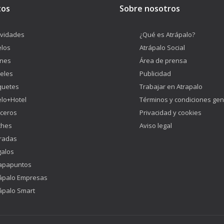
tos
Sobre nosotros
ividades
¿Qué es Atrápalo?
los
Atrápalo Social
enes
Área de prensa
eles
Publicidad
quetes
Trabajar en Atrapalo
lo+Hotel
Términos y condiciones gen
ceros
Privacidad y cookies
ches
Aviso legal
radas
alos
apapuntos
ápalo Empresas
ápalo Smart