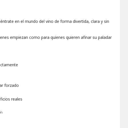
éntrate en el mundo del vino de forma divertida, clara y sin
enes empiezan como para quienes quieren afinar su paladar
rectamente
nar forzado
ficios reales
é)
ña hasta tu copa