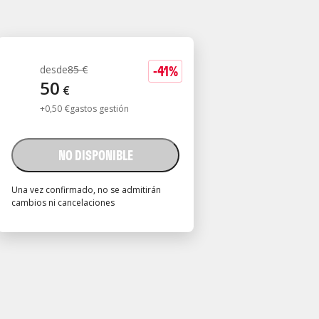
-
41
%
desde
85
€
50
€
+
0
,
50
€
gastos gestión
NO DISPONIBLE
Una vez confirmado, no se admitirán
cambios ni cancelaciones