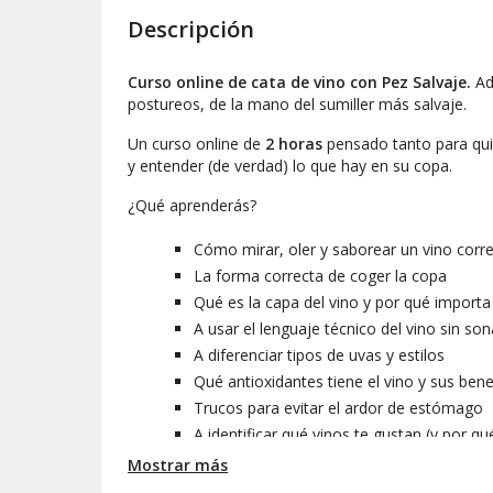
Descripción
Curso online de cata de vino con Pez Salvaje.
Ad
postureos, de la mano del sumiller más salvaje.
Un curso online de
2 horas
pensado tanto para qui
y entender (de verdad) lo que hay en su copa.
¿Qué aprenderás?
Cómo mirar, oler y saborear un vino cor
La forma correcta de coger la copa
Qué es la capa del vino y por qué importa
A usar el lenguaje técnico del vino sin so
A diferenciar tipos de uvas y estilos
Qué antioxidantes tiene el vino y sus bene
Trucos para evitar el ardor de estómago
A identificar qué vinos te gustan (y por qu
Cuáles son las DOP más premiadas
Mostrar más
Lo básico de la vitivinicultura, desde la vi