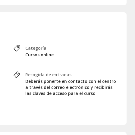
ción calidad-precio
recto con Pez Salvaje para resolver dudas y compartir tu
nte para quienes quieren disfrutar de una copa con más
Categoría
Cursos online
 a través del correo electrónico y te enviarán las claves de
Recogida de entradas
Deberás ponerte en contacto con el centro
a través del correo electrónico y recibirás
las claves de acceso para el curso