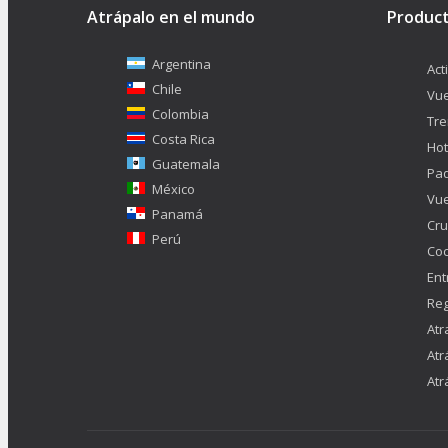
Atrápalo en el mundo
Produc
Argentina
Act
Chile
Vue
Colombia
Tr
Costa Rica
Hot
Guatemala
Pa
México
Vue
Panamá
Cru
Perú
Co
Ent
Reg
Atr
Atr
Atr