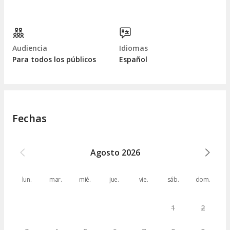
Audiencia
Idiomas
Para todos los públicos
Español
Fechas
Agosto
2026
lun.
mar.
mié.
jue.
vie.
sáb.
dom.
1
2