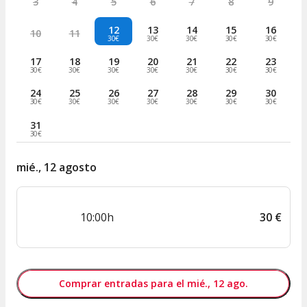
3
4
5
6
7
8
9
12
13
14
15
16
10
11
30€
30€
30€
30€
30€
17
18
19
20
21
22
23
30€
30€
30€
30€
30€
30€
30€
24
25
26
27
28
29
30
30€
30€
30€
30€
30€
30€
30€
31
30€
mié., 12 agosto
10:00h
30
€
Comprar entradas para el mié., 12 ago.