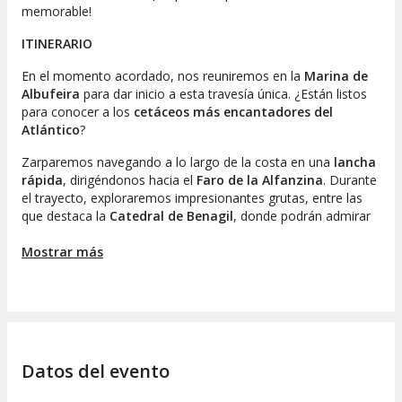
memorable!
ITINERARIO
En el momento acordado, nos reuniremos en la
Marina de
Albufeira
para dar inicio a esta travesía única. ¿Están listos
para conocer a los
cetáceos más encantadores del
Atlántico
?
Zarparemos navegando a lo largo de la costa en una
lancha
rápida
, dirigéndonos hacia el
Faro de la Alfanzina
. Durante
el trayecto, exploraremos impresionantes grutas, entre las
que destaca la
Catedral de Benagil
, donde podrán admirar
sorprendentes formaciones geológicas. Si el clima lo permite,
tendrán la oportunidad de saltar al agua y disfrutar de las
Mostrar más
refrescantes olas portuguesas.
Continuaremos nuestra aventura mar adentro en la
búsqueda de los
delfines del Algarve
. ¡Mantengan los ojos
bien abiertos para ver sus saltos! Además de los delfines, es
posible que avistemos
aves marinas, peces voladores
e
Datos del evento
incluso algún tiburón. Contaremos con la compañía de un
biólogo
especializado
que compartirá datos interesantes