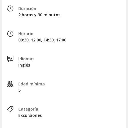
sobre los cetáceos y otros animales que podamos encontrar
en el camino.
Duración
2 horas y 30 minutos
Al cabo de dos horas y media, regresaremos al punto de
inicio, concluyendo así esta inolvidable actividad.
Horario
09:30, 12:00, 14:30, 17:00
Idiomas
Inglés
Edad mínima
5
Categoría
Excursiones