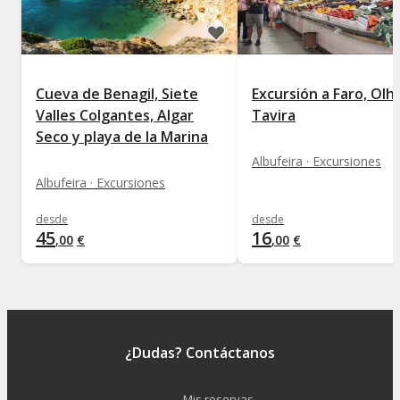
Cueva de Benagil, Siete
Excursión a Faro, Olh
Valles Colgantes, Algar
Tavira
Seco y playa de la Marina
Albufeira · Excursiones
Albufeira · Excursiones
desde
desde
45
16
,
00
€
,
00
€
¿Dudas? Contáctanos
Mis reservas