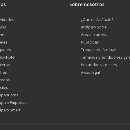
tos
Sobre nosotros
ividades
¿Qué es Atrápalo?
los
Atrápalo Social
enes
Área de prensa
eles
Publicidad
quetes
Trabajar en Atrapalo
lo+Hotel
Términos y condiciones gen
ceros
Privacidad y cookies
ches
Aviso legal
radas
alos
apapuntos
ápalo Empresas
ápalo Smart