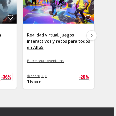
n
Realidad virtual, juegos
Escap
interactivos y retos para todos
Barce
en Alfa5
Barcel
Barcelona · Aventuras
desde
1
16
-
36
%
-
20
%
desde
20
,
00
€
,
00
16
,
00
€
+
0
,
50
€