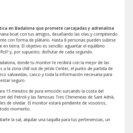
uática en Badalona que promete carcajadas y adrenalina
ana boat con tus amigos, desafiando las olas y compitiendo
gante con forma de plátano. Hasta 8 personas pueden subirse
en tierra. El objetivo es sencillo: aguantar el equilibrio
fícil? y, por supuesto, disfrutar de cada segundo.
dalona, donde tu monitor te recibirá con la mejor de las
 a la zona chill out de Jetski Center, el punto de partida de
aleco salvavidas, casco y toda la información necesaria para
estar seguro.
ara 15 minutos de pura emoción surcando la costa del
t del Petroli y las famosas Tres Chimeneas de Sant Adrià,
es de olvidar. El monitor estará pendiente de vosotros,
en todo momento.
arte la sal, alquilar una taquilla para tus pertenencias, un
oPro 9 Hero para grabar cada salto y caída épica! Así tendrás