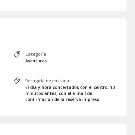
in caer al agua?
Si buscas actividades acuáticas en
 un plan diferente, repleto de humor, emoción y buen rollo.
dotas inolvidables con los tuyos, siempre al mejor precio.
n grande? ¡y un mínimo de dos personas para empezar la
Categoría
Aventuras
Recogida de entradas
El día y hora concertados con el centro, 10
minutos antes, con el e-mail de
confirmación de la reserva impreso