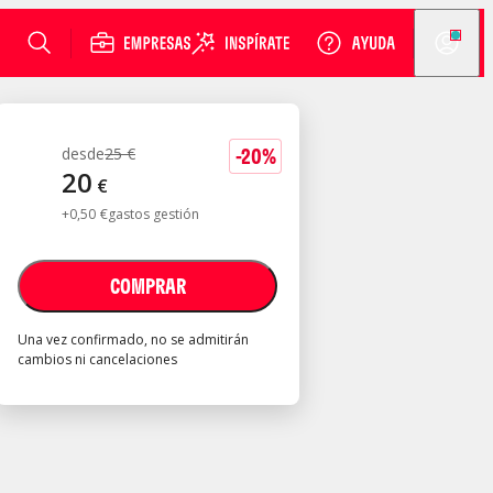
-
20
%
desde
25
€
20
€
+
0
,
50
€
gastos gestión
COMPRAR
Una vez confirmado, no se admitirán
cambios ni cancelaciones