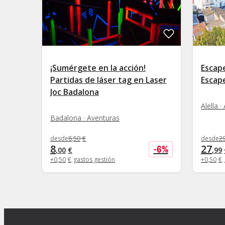
¡Sumérgete en la acción!
Escape
Partidas de láser tag en Laser
Escape
Joc Badalona
Alella 
Badalona · Aventuras
desde
8
,
50
€
desde
2
8
27
-
6
%
,
00
€
,
99
+
0
,
50
€
gastos gestión
+
0
,
50
€