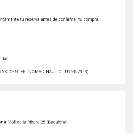
entamente tu reserva antes de confirmar tu compra.
.
idad.
E JETSKI CENTER- NOMAD NAUTIC - U16457343).
ona
Moll de la Ribera 25
(
Badalona
)