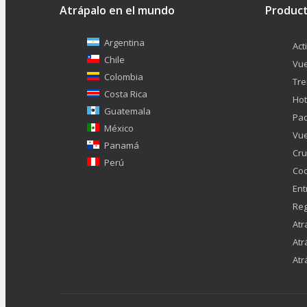
Atrápalo en el mundo
Produc
Argentina
Act
Chile
Vue
Colombia
Tr
Costa Rica
Hot
Guatemala
Pa
México
Vue
Panamá
Cru
Perú
Co
Ent
Reg
Atr
Atr
Atr