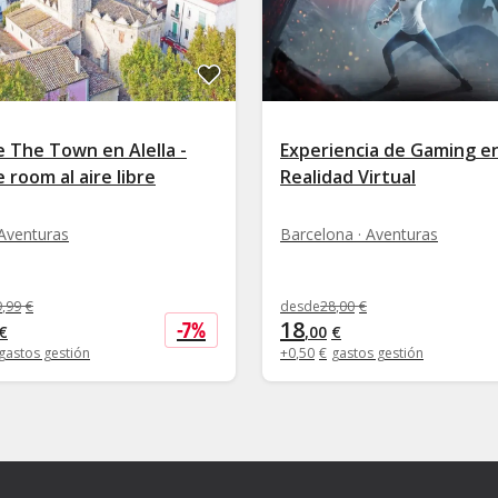
 The Town en Alella -
Experiencia de Gaming e
 room al aire libre
Realidad Virtual
· Aventuras
Barcelona · Aventuras
9
,
99
€
desde
28
,
00
€
18
-
7
%
€
,
00
€
gastos gestión
+
0
,
50
€
gastos gestión