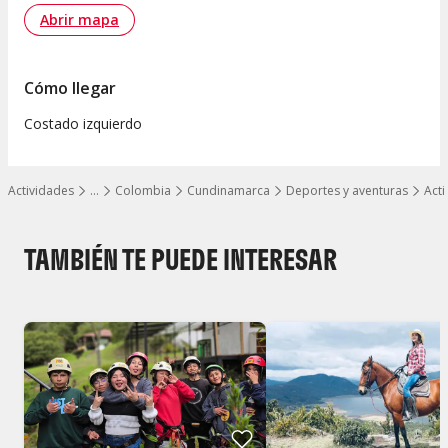
Abrir mapa
Cómo llegar
Costado izquierdo
Actividades
…
Colombia
Cundinamarca
Deportes y aventuras
Act
Mostrar todos los niveles
TAMBIÉN TE PUEDE INTERESAR