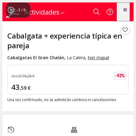
4
/
8
Actividades
Cabalgata + experiencia típica en
pareja
Cabalgatas El Gran Chalán
,
La Calera
, (
ver mapa
)
-
43
%
desde
76
,
28
€
43
,
59
€
Una vez confirmado, no se admitirán cambios ni cancelaciones