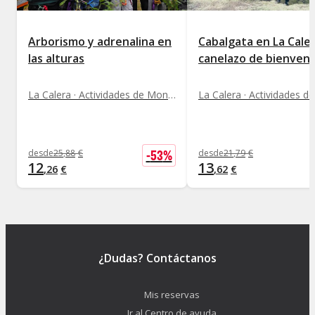
Arborismo y adrenalina en
Cabalgata en La Cale
las alturas
canelazo de bienveni
La Calera · Actividades de Montaña
-
53
%
desde
25
,
88
€
desde
21
,
79
€
12
13
,
26
€
,
62
€
¿Dudas? Contáctanos
Mis reservas
Ir al Centro de ayuda