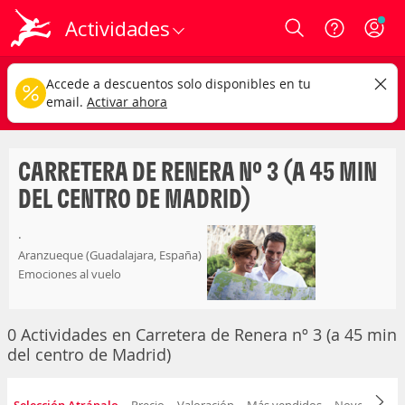
Actividades
Login
carretera de renera nº 3 (a 45 min del centro de
CAMBIAR
Accede a descuentos solo disponibles en tu
madrid)
email.
Activar ahora
Cualquier tipo
Cualquier fecha
CARRETERA DE RENERA Nº 3 (A 45 MIN
DEL CENTRO DE MADRID)
.
Aranzueque (Guadalajara, España)
Emociones al vuelo
0 Actividades en Carretera de Renera nº 3 (a 45 min
del centro de Madrid)