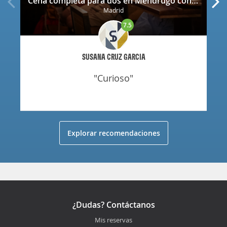
Cena completa para dos en Mendrugo con cerveza artesana incluida
Madrid
7.5
SUSANA CRUZ GARCIA
"curioso"
Explorar recomendaciones
¿Dudas? Contáctanos
Mis reservas