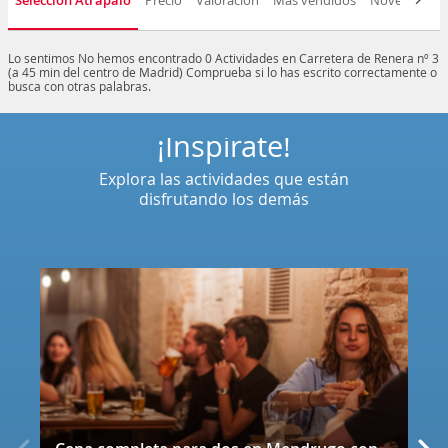
Selección Atrápalo
Precio
Valoración
Más vendidos
Novedad
D
Lo sentimos
No hemos encontrado 0 Actividades en Carretera de Renera nº 3
(a 45 min del centro de Madrid)
Comprueba si lo has escrito correctamente o
busca con otras palabras.
¡Inspírate!
Explora las actividades que están
disfrutando los demás