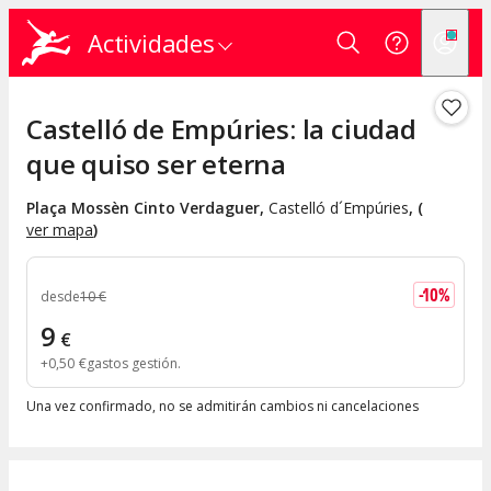
Actividades
Castelló de Empúries: la ciudad
que quiso ser eterna
Plaça Mossèn Cinto Verdaguer
,
Castelló d´Empúries
, (
ver mapa
)
-
10
%
desde
10
€
9
€
+
0
,
50
€
gastos gestión
Una vez confirmado, no se admitirán cambios ni cancelaciones