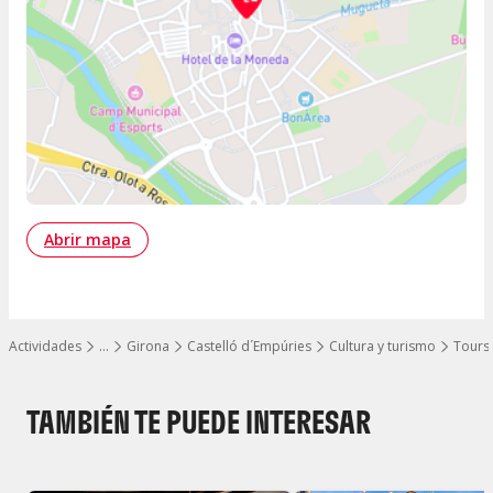
Abrir mapa
Actividades
…
Girona
Castelló d´Empúries
Cultura y turismo
Tours 
Mostrar todos los niveles
TAMBIÉN TE PUEDE INTERESAR