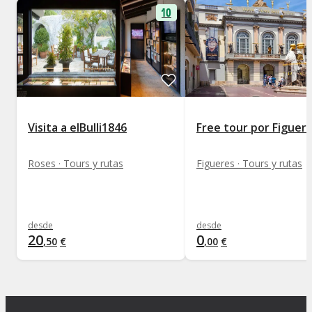
10
Visita a elBulli1846
Free tour por Figuer
Roses · Tours y rutas
Figueres · Tours y rutas
desde
desde
20
0
,
50
€
,
00
€