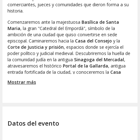
comerciantes, jueces y comunidades que dieron forma a su
historia.
Comenzaremos ante la majestuosa
Basílica de Santa
Maria
, la gran "Catedral del Empordà", símbolo de la
ambición de una ciudad que quiso convertirse en sede
episcopal. Caminaremos hacia la
Casa del Consejo
y la
Corte de Justicia y prisión
, espacios donde se ejercía el
poder político y judicial medieval. Descubriremos la huella de
la comunidad judía en la antigua
Sinagoga del Mercadal
,
atravesaremos el histórico
Portal de la Gallarda
, antigua
entrada fortificada de la ciudad, y conoceremos la
Casa
Gran
, uno de los mejores ejemplos de arquitectura civil
Mostrar más
noble del Castelló medieval.
La ruta finalizará junto al
Puente Viejo
, donde entenderemos
cómo el agua, el comercio y las vías de comunicación fueron
fundamentales para el crecimiento de una de las ciudades
más importantes del Empordà medieval.
Datos del evento
Un viaje entre condes, piedra y memoria para descubrir la
historia de una ciudad que todavía conserva el alma de su
pasado.