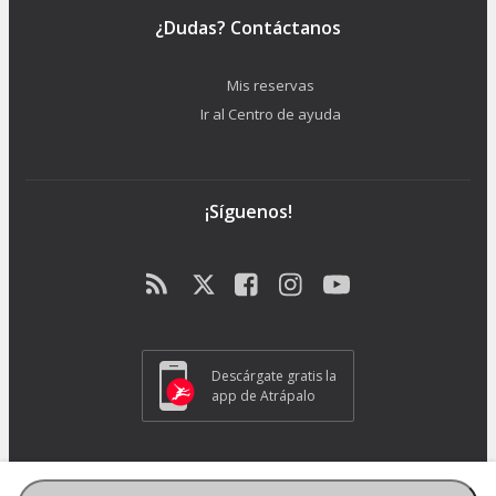
¿Dudas? Contáctanos
Mis reservas
Ir al Centro de ayuda
¡Síguenos!
Descárgate gratis la
app de Atrápalo
ATRAPALO S.L. - Carrer de Pere IV 105-109 - 08018 Barcelona (España) -
GC1018