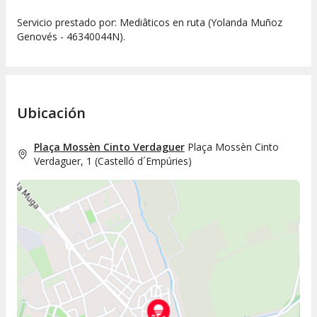
Servicio prestado por: Mediâticos en ruta (Yolanda Muñoz
Genovés - 46340044N).
Ubicación
Plaça Mossèn Cinto Verdaguer
Plaça Mossèn Cinto
Verdaguer, 1
(
Castelló d´Empúries
)