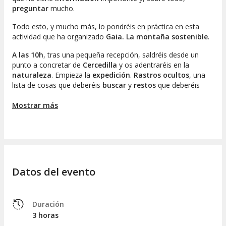
preguntar
mucho.
Todo esto, y mucho más, lo pondréis en práctica en esta
actividad que ha organizado
Gaia. La montaña sostenible
.
A las 10h
, tras una pequeña recepción, saldréis desde un
punto a concretar de
Cercedilla
y os adentraréis en la
naturaleza
. Empieza la
expedición
.
Rastros ocultos
, una
lista de cosas que deberéis
buscar
y
restos
que deberéis
recopilar
, os ayudarán a meteros de lleno en la experiencia y
os obligará a poner en marcha el
Mostrar más
pensamiento creativo
y a
observar con atención todo lo que os rodea.
Piñas, hojas, frutos del bosque, restos de animales y pieles,
entre otros, una vez descubiertos serán
vuestros pequeños
tesoros
.
Datos del evento
Al final pondréis en común con vuestros colegas
exploradores del grupo y los guías de la expedición todos los
elementos descubiertos y las conclusiones a las que habéis
llegado. Todo cobrará más sentido y veréis cuánto habéis
Duración
aprendido mientras disfrutabais de
un día en la naturaleza
3 horas
con la familia
.