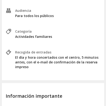
Incluye:
Audiencia
Para todos los públicos
Seguros
Guía titulado
Material colectivo de seguridad
Categoría
Actividades familiares
No incluye:
Transporte
Recogida de entradas
Comida
El día y hora concertados con el centro, 5 minutos
antes, con el e-mail de confirmación de la reserva
Recuerda:
impreso
Una vez hecha tu reserva recuerda concertar cita
con suficiente antelación, según disponibilidad del
centro.
Si no puedes asistir, otra persona podrá disfrutar de
tu bono realizando un cambio de asistente.
Información importante