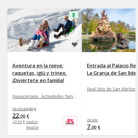
9
Aventura en la nieve:
Entrada al Palacio Re
raquetas, iglú y trineo.
La Granja de San Ild
¡Diviértete en familia!
Navacerrada · Actividades familiares
desde
24
,
00
€
22
,
00
€
-
8
%
desde
+
0
,
50
€
gastos
7
,
00
€
gestión