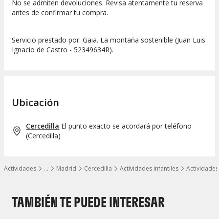
No se admiten devoluciones. Revisa atentamente tu reserva
antes de confirmar tu compra.
Servicio prestado por: Gaia. La montaña sostenible (Juan Luis
Ignacio de Castro - 52349634R).
Ubicación
Cercedilla
El punto exacto se acordará por teléfono
(
Cercedilla
)
Actividades
…
Madrid
Cercedilla
Actividades infantiles
Actividades
Mostrar todos los niveles
TAMBIÉN TE PUEDE INTERESAR