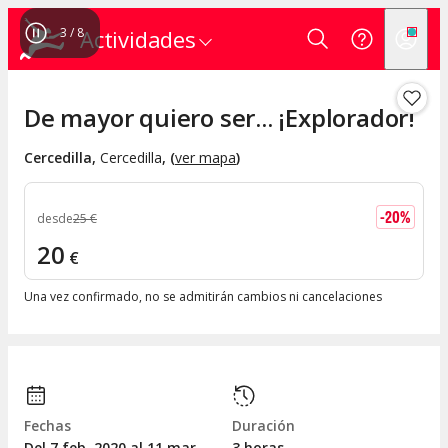
3
/
8
Actividades
De mayor quiero ser... ¡Explorador!
Cercedilla
,
Cercedilla
, (
ver mapa
)
-
20
%
desde
25
€
20
€
Una vez confirmado, no se admitirán cambios ni cancelaciones
Fechas
Duración
Del 7
feb.
2020 al 11
mar.
3 horas