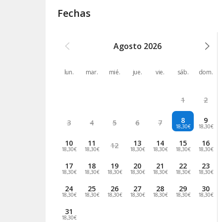
Fechas
Agosto
2026
lun.
mar.
mié.
jue.
vie.
sáb.
dom.
1
2
8
9
3
4
5
6
7
18,30€
18,30€
10
11
13
14
15
16
12
18,30€
18,30€
18,30€
18,30€
18,30€
18,30€
17
18
19
20
21
22
23
18,30€
18,30€
18,30€
18,30€
18,30€
18,30€
18,30€
24
25
26
27
28
29
30
18,30€
18,30€
18,30€
18,30€
18,30€
18,30€
18,30€
31
18,30€