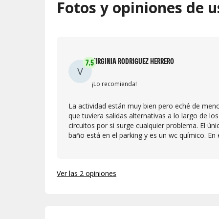
Fotos y opiniones de u
VIRGINIA RODRIGUEZ HERRERO
7.5
V
¡Lo recomienda!
La actividad están muy bien pero eché de men
que tuviera salidas alternativas a lo largo de los
circuitos por si surge cualquier problema. El úni
baño está en el parking y es un wc químico. En 
recinto no hay bancos ni merenderos para
descansar con los niños.
Ver las 2 opiniones