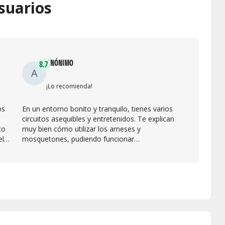
suarios
ANÓNIMO
8.7
A
¡Lo recomienda!
os
En un entorno bonito y tranquilo, tienes varios
circuitos asequibles y entretenidos. Te explican
co
muy bien cómo utilizar los arneses y
el
mosquetones, pudiendo funcionar
autónomamente enseguida.