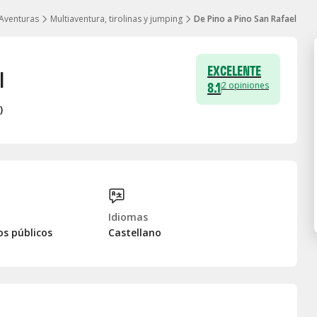
Aventuras
Multiaventura, tirolinas y jumping
De Pino a Pino San Rafael
EXCELENTE
l
8.1
2
opiniones
)
Idiomas
os públicos
Castellano