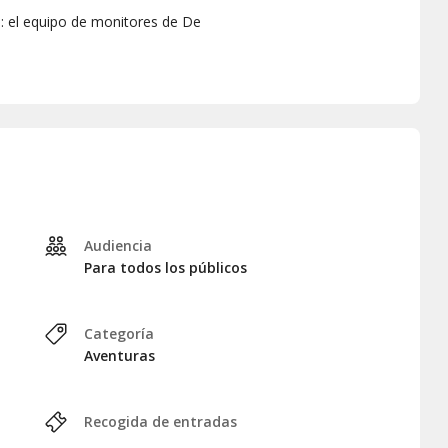
es: el equipo de monitores de De
no y velar por tu seguridad.
rte llevar por la aventura.
ebas y descubrir el parque de
u plan y disfruta de una
onde las emociones y la
téntica aventura.
Audiencia
Para todos los públicos
Categoría
Aventuras
Recogida de entradas