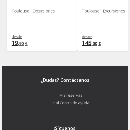
Toulouse · Excursiones
Toulouse · Excursiones
desde
desde
19
145
,
90
€
,
00
€
¿Dudas? Contáctanos
Mis reservas
Ir al Centro de ayuda
¡Síguenos!