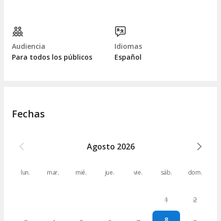
Audiencia
Idiomas
Para todos los públicos
Español
Fechas
Agosto
2026
lun.
mar.
mié.
jue.
vie.
sáb.
dom.
1
2
8