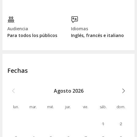
Audiencia
Idiomas
Para todos los públicos
Inglés, francés e italiano
Fechas
Agosto
2026
lun.
mar.
mié.
jue.
vie.
sáb.
dom.
1
2