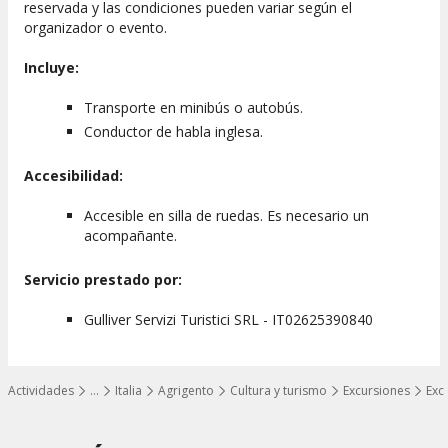
reservada y las condiciones pueden variar según el
organizador o evento.
Incluye:
Transporte en minibús o autobús.
Conductor de habla inglesa.
Accesibilidad:
Accesible en silla de ruedas. Es necesario un
acompañante.
Servicio prestado por:
Gulliver Servizi Turistici SRL - IT02625390840
Actividades
…
Italia
Agrigento
Cultura y turismo
Excursiones
Exc
Mostrar todos los niveles