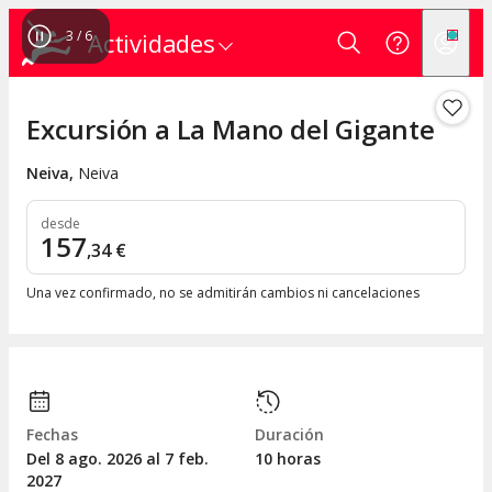
3
/
6
Actividades
Excursión a La Mano del Gigante
Neiva
,
Neiva
desde
157
,
34
€
Una vez confirmado, no se admitirán cambios ni cancelaciones
Fechas
Duración
Del 8
ago.
2026 al 7
feb.
10 horas
2027