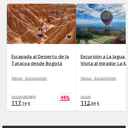
Escapada al Desierto de la
Excursión a La Jagua 
Tatacoa desde Bogotá
Visita al mirador La 
Neiva · Excursiones
Neiva · Excursiones
-
14
%
desde
135
,
94
€
desde
117
112
,
14
€
,
04
€