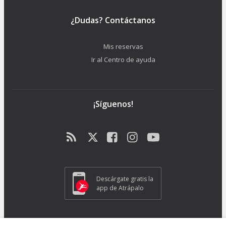
¿Dudas? Contáctanos
Mis reservas
Ir al Centro de ayuda
¡Síguenos!
Descárgate gratis la
app de Atrápalo
ATRAPALO S.L. - Carrer de Pere IV 105-109 - 08018 Barcelona (España) -