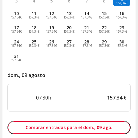
3
4
5
6
7
8
157,34€
10
11
12
13
14
15
16
157,34€
157,34€
157,34€
157,34€
157,34€
157,34€
157,34€
17
18
19
20
21
22
23
157,34€
157,34€
157,34€
157,34€
157,34€
157,34€
157,34€
24
25
26
27
28
29
30
157,34€
157,34€
157,34€
157,34€
157,34€
157,34€
157,34€
31
157,34€
dom., 09 agosto
07:30h
157
,
34
€
Comprar entradas para el dom., 09 ago.