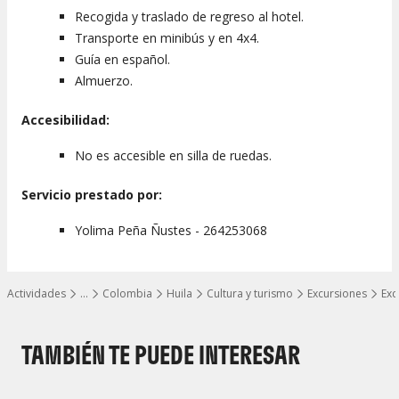
Recogida y traslado de regreso al hotel.
Transporte en minibús y en 4x4.
Guía en español.
Almuerzo.
Accesibilidad:
No es accesible en silla de ruedas.
Servicio prestado por:
Yolima Peña Ñustes - 264253068
Actividades
…
Colombia
Huila
Cultura y turismo
Excursiones
Exc
Mostrar todos los niveles
TAMBIÉN TE PUEDE INTERESAR