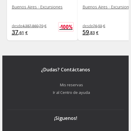
Buenos Aires · Excursiones
Buenos Aires · Excursion
-
100
%
desde
4.387.860
,
79
€
desde
76
,
93
€
37
59
,
61
€
,
83
€
¿Dudas? Contáctanos
Mis reservas
Ir al Centro de ayuda
¡Síguenos!