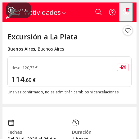
3
/
3
Actividades
Excursión a La Plata
Buenos Aires
,
Buenos Aires
-
5
%
desde
120
,
73
€
114
,
69
€
Una vez confirmado, no se admitirán cambios ni cancelaciones
Fechas
Duración
Del 2
jul.
2026 al 26
dic.
4 horas