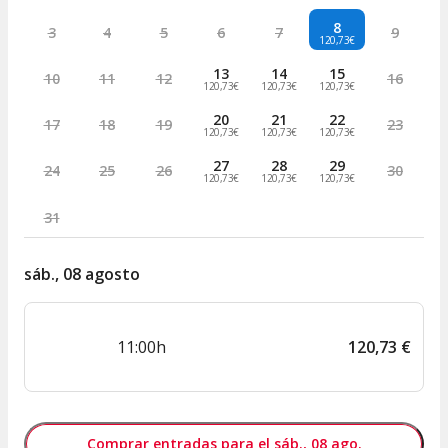
8
3
4
5
6
7
9
120,73€
13
14
15
10
11
12
16
120,73€
120,73€
120,73€
20
21
22
17
18
19
23
120,73€
120,73€
120,73€
27
28
29
24
25
26
30
120,73€
120,73€
120,73€
31
sáb., 08 agosto
11:00h
120
,
73
€
Comprar entradas para el sáb., 08 ago.